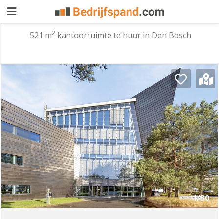
2
521 m
kantoorruimte te huur in Den Bosch
Pand
aanbieden
Pand
zoeken
Waarom
adverteren
Premium
adverteren
Blog
Registreren
1/30
Login