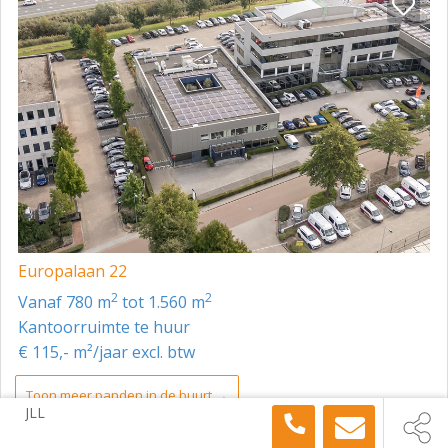
Europalaan 22
2
2
vanaf 780 m
tot 1.560 m
Kantoorruimte te huur
€ 115,- m²/jaar excl. btw
Toon meer panden in de buurt →
JLL