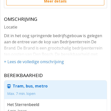
Meer details
OMSCHRIJVING
Locatie
Dit in het oog springende bedrijfsgebouw is gelegen
aan de entree van de kop van Bedrijventerrein De
Brand. De Brand is een grootschalig bedrijventerrein
ten oosten van Den Bosch. De bereikbaarheid met
eigen vervoer is zeer goed, de op- en afritten van en
+ Lees de volledige omschrijving
naar de A2 zijn op slechts 2 minuten afstand gelegen.
Per openbaar vervoer is het gebouw goed bereikbaar,
BEREIKBAARHEID
op 4 minuten loopafstand is een bushalte gesitueerd.
Tram, bus, metro
De Brand kenmerkt zich door veel grootschalige
bedrijvigheid. Vestigingen van o.a. Supermicro, Fatboy,
Max. 7 min. lopen
Jumbo Visma, Würth en Amacom zijn hier
Het Sterrenbeeld
vertegenwoordigd.
4 min. lopen