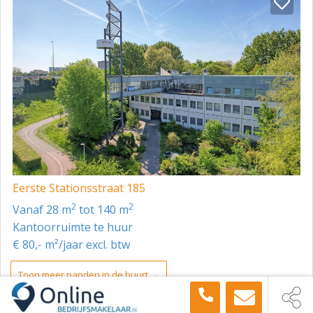
====================
Benieuwd naar alle beschikbare informatie over het
pand? Vraag dan nu, onder de grote contactbutton, de
gratis objectbrochure van de Industrieweg 15 in
Zoetermeer aan en ontvang deze direct in uw
downloadlijst. Uiteraard kunt u ook direct een geheel
vrijblijvende bezichtiging met de beheerder van het
pand inplannen.
Eerste Stationsstraat 185
2
2
vanaf 28 m
tot 140 m
Kantoorruimte te huur
€ 80,- m²/jaar excl. btw
Toon meer panden in de buurt →