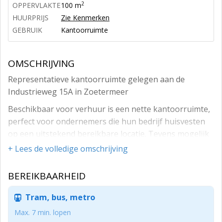
2
OPPERVLAKTE
100 m
HUURPRIJS
Zie Kenmerken
GEBRUIK
Kantoorruimte
OMSCHRIJVING
Representatieve kantoorruimte gelegen aan de
Industrieweg 15A in Zoetermeer
Beschikbaar voor verhuur is een nette kantoorruimte,
perfect voor ondernemers die hun bedrijf huisvesten
op een uitstekend bereikbare locatie. Tevens mogelijk
om een flex kantoor te vestigen, informeer naar de
+ Lees de volledige omschrijving
mogelijkheden.
BEREIKBAARHEID
KENMERKEN
- Oppervlakte: circa 200/220 m²
Tram, bus, metro
- Indeling: De ruimte is voorzien van ruimten, welke
Max. 7 min. lopen