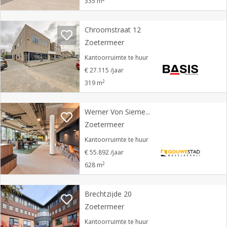
335 m
Chroomstraat 12
Zoetermeer
Kantoorruimte te huur
€ 27.115 /jaar
2
319 m
Werner Von Siemensstraat 13
Zoetermeer
Kantoorruimte te huur
€ 55.892 /jaar
2
628 m
Brechtzijde 20
Zoetermeer
Kantoorruimte te huur