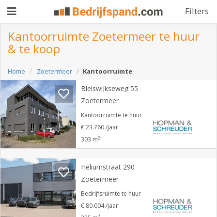
Filters
Kantoorruimte Zoetermeer te huur
& te koop
Pand
Home
Zoetermeer
Kantoorruimte
aanbieden
Pand
Bleiswijkseweg 55
zoeken
Zoetermeer
Waarom
Kantoorruimte te huur
€ 23.760 /jaar
adverteren
Premium
2
303 m
adverteren
Blog
Heliumstraat 290
Zoetermeer
Registreren
Bedrijfsruimte te huur
€ 80.004 /jaar
Login
2