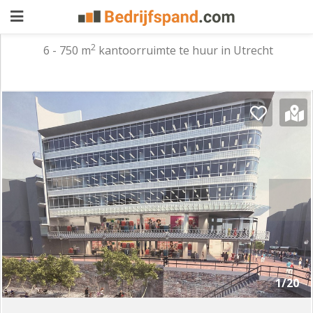
2
6 - 750 m
kantoorruimte te huur in Utrecht
Pand
aanbieden
Pand
zoeken
Waarom
adverteren
Premium
adverteren
Blog
Registreren
1/20
Login