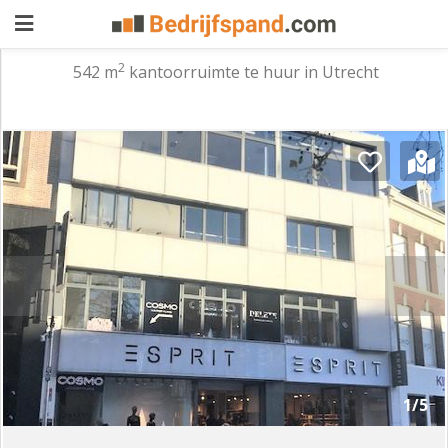
2
542 m
kantoorruimte te huur in Utrecht
Pand
aanbieden
Pand
zoeken
Waarom
adverteren
Premium
adverteren
Blog
Registreren
1/5
Login