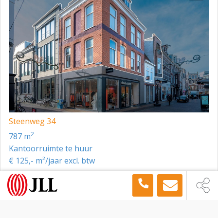
Steenweg 34
2
787 m
Kantoorruimte te huur
€ 125,- m²/jaar excl. btw
Toon meer panden in de buurt →
Kantoorruimte
Utrecht
Vredenburg 8, Utrecht, 3511 BA