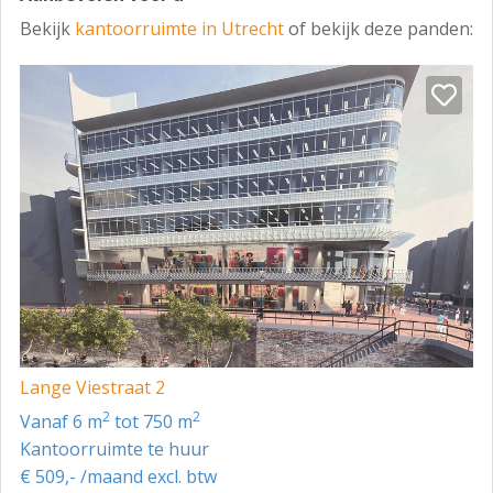
• Rotterdam: 45 minuten
Bekijk
kantoorruimte in Utrecht
of bekijk deze panden:
• Luchthaven Schiphol: 40 minuten
Per openbaar vervoer
Het object is gelegen op slechts enkele minuten
loopafstand van Utrecht C.S. Ook zijn er uitstekende
busverbindingen en bevinden zich diverse bushaltes
nabij het gebouw. Bestemming en tijdbeslag in
treinminuten vanaf Utrecht Centraal Station:
• Amsterdam: 20 minuten
• Den Haag : 40 minuten
• Rotterdam: 40 minuten
Lange Viestraat 2
• Luchthaven Schiphol: 30 minuten
2
2
vanaf 6 m
tot 750 m
Kantoorruimte te huur
€ 509,- /maand excl. btw