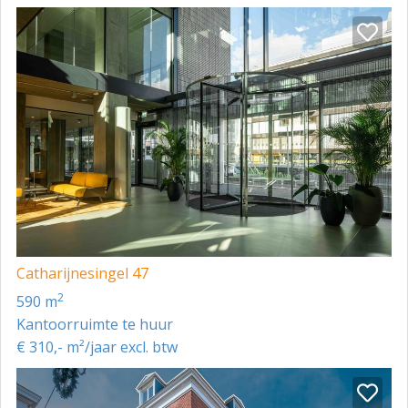
Catharijnesingel 47
2
590 m
Kantoorruimte te huur
€ 310,- m²/jaar excl. btw