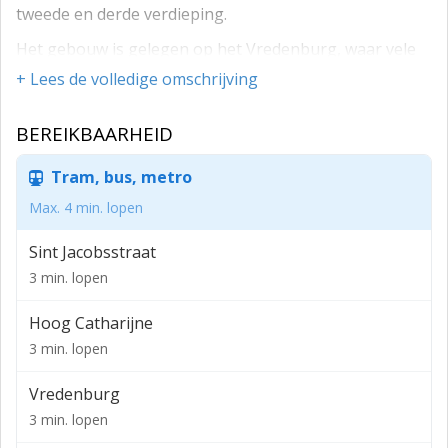
tweede en derde verdieping.
Het gebouw is gelegen op het Vredenburg, waar vele
winkels zich bevinden. Het pand bevindt zich op slechts
+ Lees de volledige omschrijving
enkele minuten loopafstand van Utrecht C.S., de oude
binnenstad en het vernieuwde winkelcentrum Hoog
BEREIKBAARHEID
Catharijne. De kantoorruimte is uitermate geschikt
voor bedrijven die bereikbaarheid met openbaar
Tram, bus, metro
vervoer belangrijk vinden.
Max. 4 min. lopen
2e verdieping circa 273 m² v.v.o.
Sint Jacobsstraat
3e verdieping circa 269 m² v.v.o.
3 min. lopen
Totaal circa 542 m² v.v.o.
Hoog Catharijne
Huurprijs:
3 min. lopen
Kantoorruimte ‘as is’:
Vredenburg
€ n.o.t.k. per m² v.v.o. per jaar
3 min. lopen
Huurtermijn: