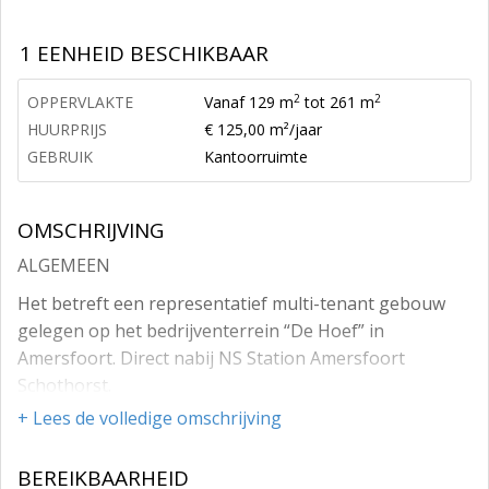
1 EENHEID BESCHIKBAAR
2
2
OPPERVLAKTE
Vanaf 129 m
tot 261 m
HUURPRIJS
€ 125,00 m²/jaar
GEBRUIK
Kantoorruimte
OMSCHRIJVING
ALGEMEEN
Het betreft een representatief multi-tenant gebouw
gelegen op het bedrijventerrein “De Hoef” in
Amersfoort. Direct nabij NS Station Amersfoort
Schothorst.
+ Lees de volledige omschrijving
Het gebouw is gelegen in het huidige kantorengebied
“De Hoef-West”. Het Hoefkwartier zal volledig worden
BEREIKBAARHEID
getransformeerd tot een levendige stadswijk, waarbij