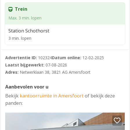
bereikbaar met het openbaar vervoer. Bij het station
Trein
stoppen diverse bussen met regelmatige
Max. 3 min. lopen
dienstregelingen naar alle delen van de stad.
VLOEROPPERVLAKTE
Station Schothorst
3 min. lopen
Voor verhuur is beschikbaar een totale oppervlakte
van circa 261 m² kantoorruimte, als volgt verdeeld:
- circa 132 m² op de 2e verdieping;
Advertentie ID:
102324
Datum online:
12-02-2025
Laatst bijgewerkt:
07-08-2026
- circa 129 m² op de 3e verdieping;
Adres:
Netwerklaan 38, 3821 AG Amersfoort
Het bovenvermelde metrage is ingemeten conform
NEN 2580, meetcertificaat no. MC07151-A_hv1 van RPS
Aanbevolen voor u
advies- en ingenieursbeurs bv d.d. 09-217.
Bekijk
kantoorruimte in Amersfoort
of bekijk deze
INDELING
panden:
Zie de plattegrondtekeningen in de bijlagen.
OPLEVERINGSNIVEAU