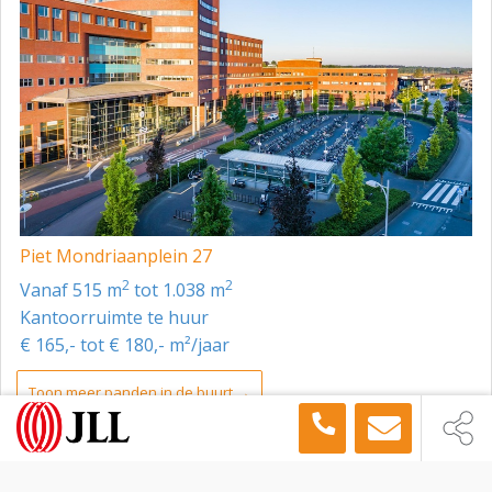
Piet Mondriaanplein 27
2
2
vanaf 515 m
tot 1.038 m
Kantoorruimte te huur
€ 165,- tot € 180,- m²/jaar
Toon meer panden in de buurt →
Kantoorruimte
Amersfoort
Stationsplein 89, Amersfoort, 3818 LE