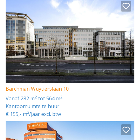
- wandgotensysteem en wandcontactdozen;
- pantry.
De sanitaire voorzieningen bevinden zich in de
algemene ruimte. Het gebouw is verder voorzien van
onder meer 2 personenliften en een
ontruimingsinstallatie.
Huurtermijn
Het betreft een onderverhuursituatie, een flexibele
huurtermijn is bespreekbaar.
Barchman Wuytierslaan 10
2
2
vanaf 282 m
tot 564 m
Kantoorruimte te huur
€ 155,- m²/jaar excl. btw