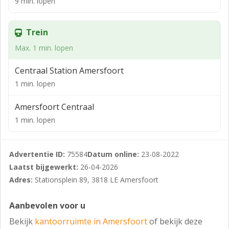
9 min. lopen
Het NS-station “Amersfoort”, waarbij zich tevens het
busstation bevindt, is direct naast het gebouw gelegen.
Per trein en bus zijn goede plaatselijke, regionale- en
Trein
landelijke verbindingen met het openbaar vervoer
Max. 1 min. lopen
beschikbaar.
Centraal Station Amersfoort
Beschikbare vloeroppervlakte
1 min. lopen
Voor de verhuur is momenteel circa 773 m² v.v.o
beschikbaar op de 2e verdieping.
Amersfoort Centraal
1 min. lopen
Parkeren
Er zijn 12 parkeerplaatsen beschikbaar.
Advertentie ID:
75584
Datum online:
23-08-2022
Huurprijs
Laatst bijgewerkt:
26-04-2026
Kantoorruimte:
Adres:
Stationsplein 89, 3818 LE Amersfoort
€ 165,00 per m² v.v.o. per jaar
Aanbevolen voor u
Parkeerplaatsen:
Bekijk
kantoorruimte in Amersfoort
of bekijk deze