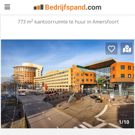
2
773 m
kantoorruimte te huur in Amersfoort
Pand
aanbieden
Pand
zoeken
Waarom
adverteren
Premium
adverteren
Blog
Registreren
1/10
Login