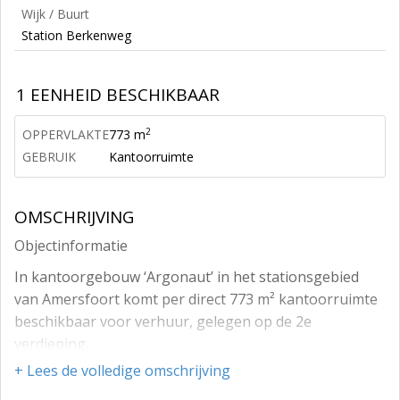
Wijk / Buurt
Station Berkenweg
1 EENHEID BESCHIKBAAR
2
OPPERVLAKTE
773 m
GEBRUIK
Kantoorruimte
OMSCHRIJVING
Objectinformatie
In kantoorgebouw ‘Argonaut’ in het stationsgebied
van Amersfoort komt per direct 773 m² kantoorruimte
beschikbaar voor verhuur, gelegen op de 2e
verdieping.
+ Lees de volledige omschrijving
Locatie