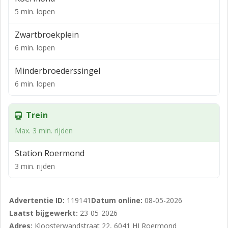
5 min. lopen
BESTEMMING
Het perceel heeft volgens het bestemmingsplan de
Zwartbroekplein
enkelbestemming “Centrum 1”,
6 min. lopen
dubbelbestemming “Waarde-Archeologie historische
Minderbroederssingel
kern” en “Waarde - Beschermd
6 min. lopen
stadsgezicht”. Hier wordt onder verstaan:
• detailhandel, uitsluitend op de begane grond;
Trein
• dienstverlening, uitsluitend op de begane grond;
Max. 3 min. rijden
• functieaanduiding horeca tot en met horecacategorie
Station Roermond
1
3 min. rijden
(U kunt zelf bij de gemeente Roermond navraag doen
of uw bedrijfsactiviteiten vallen binnen het vigerende
Advertentie ID:
119141
Datum online:
08-05-2026
bestemmingsplan).
Laatst bijgewerkt:
23-05-2026
LOCATIE
Adres:
Kloosterwandstraat 22, 6041 HJ Roermond