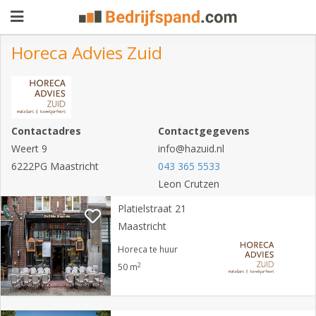
Horeca Advies Zuid
Pand
aanbieden
Pand
Contactadres
Contactgegevens
zoeken
Weert 9
info@hazuid.nl
6222PG Maastricht
Waarom
043 365 5533
Leon Crutzen
adverteren
Premium
Platielstraat 21
adverteren
Blog
Maastricht
Horeca te huur
2
50 m
Registreren
Login