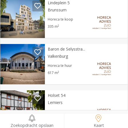
Lindeplein 5
Brunssum
Horeca te koop
2
335 m
Baron de Selysstraat 4
Valkenburg
Horeca te huur
2
617 m
Holset 54
Lemiers
Horeca te koop
2
457 m
Zoekopdracht opslaan
Kaart