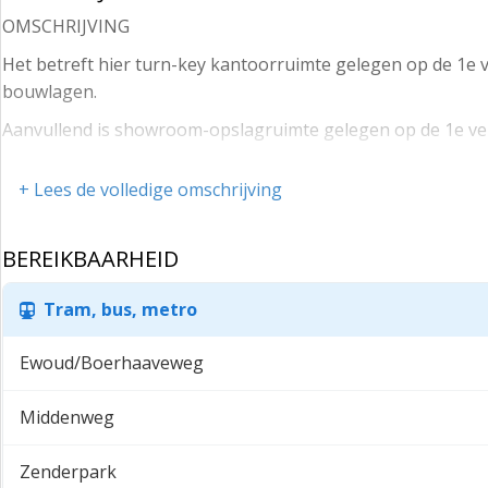
OMSCHRIJVING
Het betreft hier turn-key kantoorruimte gelegen op de 1e v
bouwlagen.
Aanvullend is showroom-opslagruimte gelegen op de 1e ve
In het bedrijfsgebouw zijn reeds de bedrijven Welkoop, Zon
+ Lees de volledige omschrijving
LIGGING
Het object is gelegen op bedrijventerrein ‘Paardenveld’. Bed
BEREIKBAARHEID
A2. In de directe omgeving bevinden zich onder andere de 
LOCATIE EN BEREIKBAARHEID
Tram, bus, metro
IJsselstein is dankzij de centrale ligging in het land, nabij
Ewoud/Boerhaaveweg
bedrijfsleven. Het kantoorgebouw is zeer goed bereikbaar v
Het object is met het openbaar vervoer goed te bereiken. E
Middenweg
Het centrum van IJsselstein is te voet binnen 10 (tien) minu
Zenderpark