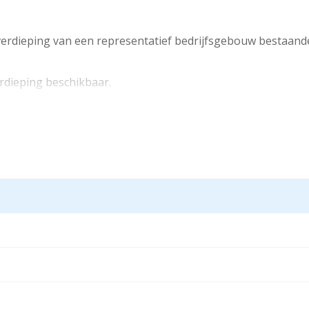
erdieping van een representatief bedrijfsgebouw bestaande 
rdieping beschikbaar.
 en Scherm en IP Care gevestigd.
rijventerrein Paardenveld is gelegen aan de oostzijde van IJs
navolgende bedrijven: Monkeytown, Labelz, Terberg, Kwantum
 de snelwegen A2, A12 en A27, een zeer gewilde vestigingsplaa
anaf de snelweg A2 via de afslag Nieuwegein (afrit 9).
r bevindt zich een bushalte tegenover het object.
ten bereikbaar.