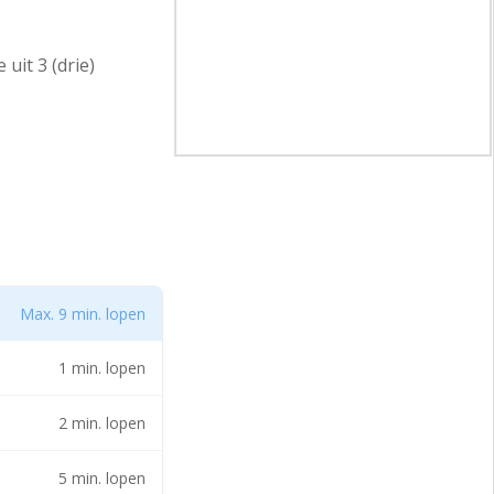
uit 3 (drie)
selstein, nabij de
, Aldi en de Plus.
Max. 9 min. lopen
ts voor het
1 min. lopen
2 min. lopen
5 min. lopen