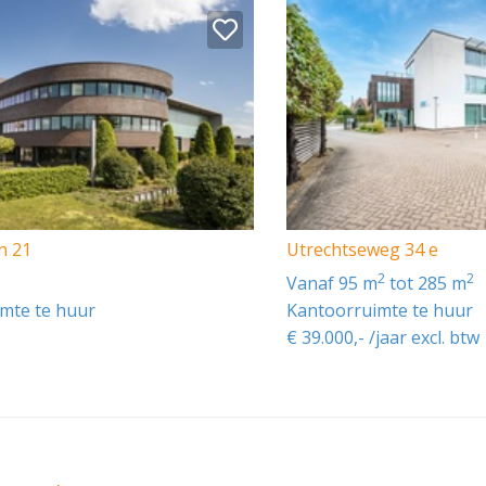
;
n 21
Utrechtseweg 34 e
2
2
vanaf 95 m
tot 285 m
mte te huur
Kantoorruimte te huur
€ 39.000,- /jaar excl. btw
e openbare weg. Op de zijgevel, de entree en de hoofdingang