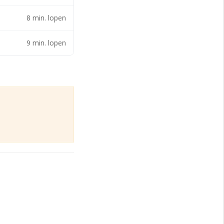
ruimte.
8 min. lopen
9 min. lopen
eetrapport is op
 algemeen gebruik