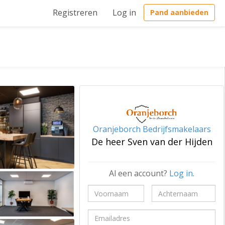
Registreren
Log in
Pand aanbieden
Oranjeborch Bedrijfsmakelaars
De heer Sven van der Hijden
Al een account?
Log in
.