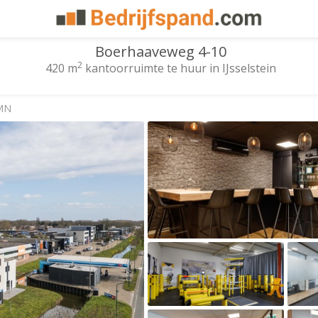
Boerhaaveweg 4-10
2
420 m
kantoorruimte te huur in IJsselstein
 MN