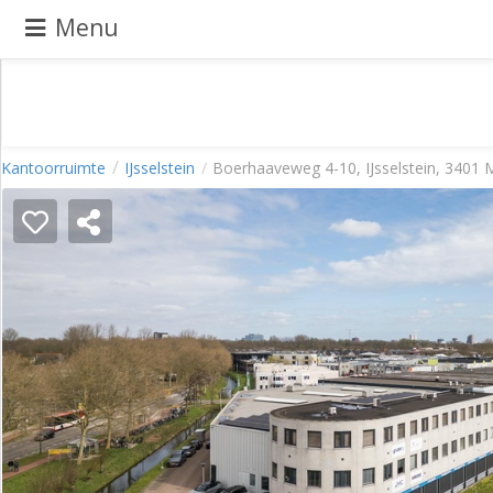
Menu
Pand
Kantoorruimte
IJsselstein
Boerhaaveweg 4-10, IJsselstein, 3401
aanbieden
Pand
zoeken
Waarom
adverteren
Premium
adverteren
Blog
Registreren
Login