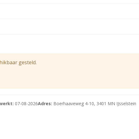
e gelegen op de 1e verdieping, inclusief omslag algemene 
ar op de 1e verdieping.
kt van de meetnorm conform het normblad NEN 2580. Het m
 terrein. Er zijn tevens 2 (twee) elektrische laadpalen voor
hikbaar gesteld.
mte.
 onder andere voorzien van:
werkt:
07-08-2026
Adres:
Boerhaaveweg 4-10, 3401 MN IJsselstein