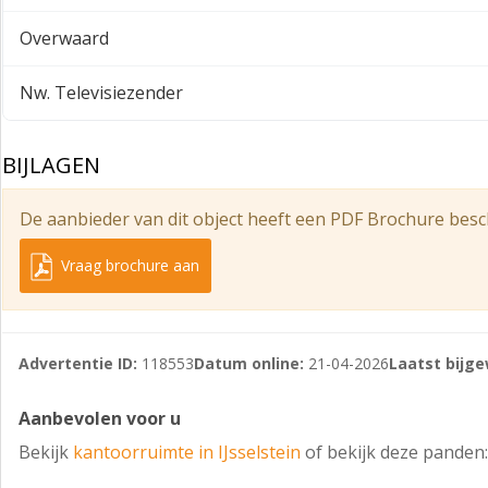
VLOEROPPERVLAKTE
Overwaard
Totaal ca. 420 m² verhuurbaar vloeroppervlak kantoorruimt
Aanvullend is ca. 105 m² showroom-opslagruimte beschikba
Nw. Televisiezender
Voor de berekening van de oppervlakten is gebruik gemaa
aanvraag beschikbaar.
BIJLAGEN
PARKEERGELEGENHEID
Bij het object behoren 12 (twaalf) parkeerplaatsen op eigen
De aanbieder van dit object heeft een PDF Brochure besc
die worden gedeeld door alle gebruikers van de kantoorrui
Vraag brochure aan
OPLEVERINGSNIVEAU
Het object wordt opgeleverd in de huidige gebruikte staat,
- Systeemplafond;
Advertentie ID:
118553
Datum online:
21-04-2026
Laatst bijge
- Airconditioning;
Aanbevolen voor u
- Led-verlichting;
Bekijk
kantoorruimte in IJsselstein
of bekijk deze panden:
- Te openen ramen;