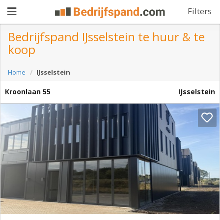
Filters
Bedrijfspand IJsselstein te huur & te
koop
Pand
Home
IJsselstein
aanbieden
Pand
Kroonlaan 55
IJsselstein
zoeken
Waarom
adverteren
Premium
adverteren
Blog
Registreren
Login