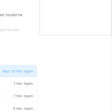
 het moderne
fgaand aan
feerimpressies van
na verbouwing. Aan
 weg (Baronieweg) te
Max. 10 min. lopen
 object is verdeeld
7 min. lopen
ast en voor het
7 min. lopen
8 min. lopen