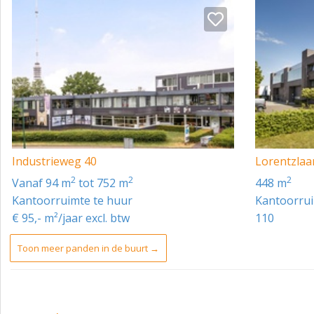
Het object wordt opgeleverd in de huidige gebruikte staat,
- Systeemplafond met inbouwverlichtingsarmaturen;
- Scheidingswand;
- Toiletgroep;
- Centrale verwarming;
- Kabelgoten voor elektra, data en telefoonbekabeling;
Industrieweg 40
Lorentzlaa
- Pantry.
2
2
2
vanaf 94 m
tot 752 m
448 m
HUURPRIJS
Kantoorruimte te huur
Kantoorrui
€ 95,- m²/jaar excl. btw
110
- Unit A - € 3.000,= per maand te vermeerderen met BTW en 
- Unit B - € 2.000,= per maand te vermeerderen met BTW en 
Toon meer panden in de buurt →
SERVICEKOSTEN
Nader te bepalen.