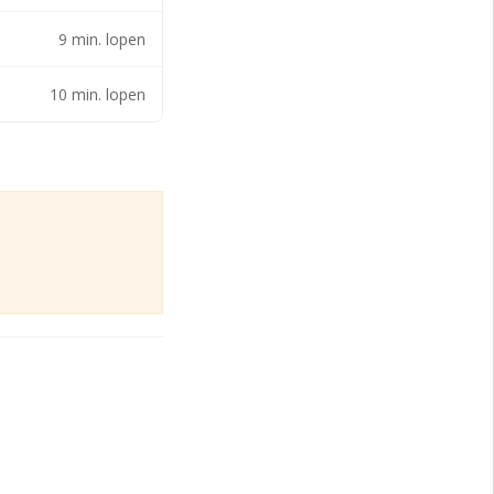
lijke
9 min. lopen
 snelle aansluiting
10 min. lopen
. Parkeren kan op
deeld:
ingemeten en
ast het pand.