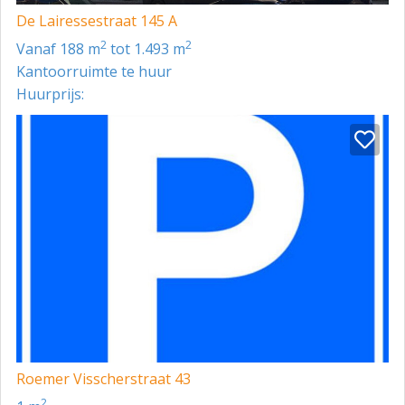
De Lairessestraat 145 A
2
2
vanaf 188 m
tot 1.493 m
Kantoorruimte te huur
Huurprijs:
Roemer Visscherstraat 43
2