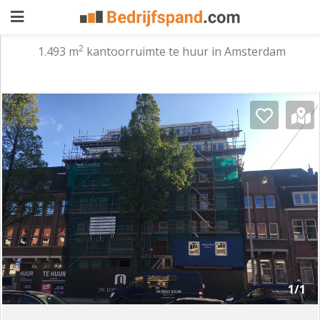
2
1.493 m
kantoorruimte te huur in Amsterdam
Pand
aanbieden
Pand
zoeken
Waarom
adverteren
Premium
adverteren
Blog
Registreren
1/1
Login