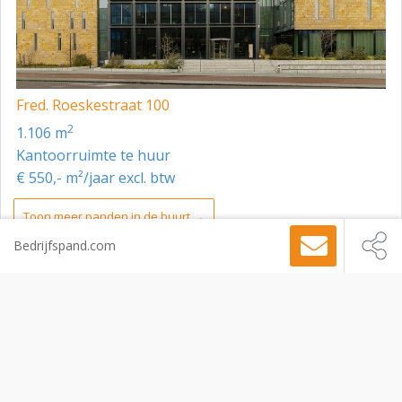
Fred. Roeskestraat 100
2
1.106 m
Kantoorruimte te huur
€ 550,- m²/jaar excl. btw
Toon meer panden in de buurt →
Bedrijfspand.com
Kantoorruimte
Amsterdam
De Lairessestraat 145 A, Amsterdam, 1075 HJ
Sitemap