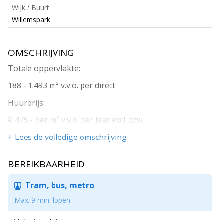
Wijk / Buurt
Willemspark
OMSCHRIJVING
Totale oppervlakte:
188 - 1.493 m² v.v.o. per direct
Huurprijs:
€ 475,- per m² v.v.o. per jaar excl. btw.
Zeven eenheden beschikbaar:
+ Lees de volledige omschrijving
188 m² v.v.o. souterrain
BEREIKBAARHEID
240 m² v.v.o. begane grond
Tram, bus, metro
235 m² v.v.o. 1e verdieping
Max. 9 min. lopen
235 m² v.v.o. 2e verdieping