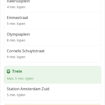
Valeriusplein
235 m² v.v.o. 3e verdieping
4 min. lopen
219 m² v.v.o. 4e verdieping
Emmastraat
139 m² v.v.o. 5e verdieping
5 min. lopen
Olympiaplein
8 min. lopen
Cornelis Schuytstraat
9 min. lopen
Trein
Max. 5 min. rijden
Station Amsterdam Zuid
5 min. rijden