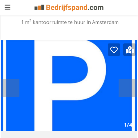
2
1 m
kantoorruimte te huur in Amsterdam
Pand
aanbieden
Pand
zoeken
Waarom
adverteren
Premium
adverteren
Blog
Registreren
1/4
Login