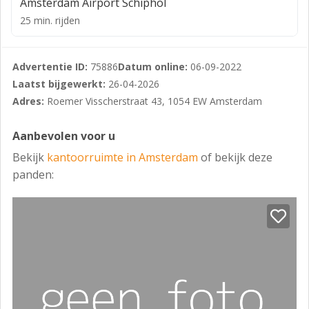
enkele bus- en tramstations met directe verbindingen
Amsterdam Airport Schiphol
richting Amsterdam CS, Amsterdam Zuid, Station
25 min. rijden
Lelylaan en het Amstelstation. Vanaf Amsterdam Zuid is
Schiphol Airport in 15 minuten bereikbaar.
Advertentie ID:
75886
Datum online:
06-09-2022
Beschikbaar
Laatst bijgewerkt:
26-04-2026
5 parkeerplaatsen op het terrein bij het object.
Adres:
Roemer Visscherstraat 43, 1054 EW Amsterdam
Huurprijs
Aanbevolen voor u
Parkeerplaats: € 5.000,- per parkeerplaats per jaar.
Bekijk
kantoorruimte in Amsterdam
of bekijk deze
*Huurprijs dient te worden vermeerderd met BTW.
panden:
Huurprijsbetaling
Per kwartaal vooruit.
Huurperiode
Op flexibele basis.
Huurprijsaanpassing