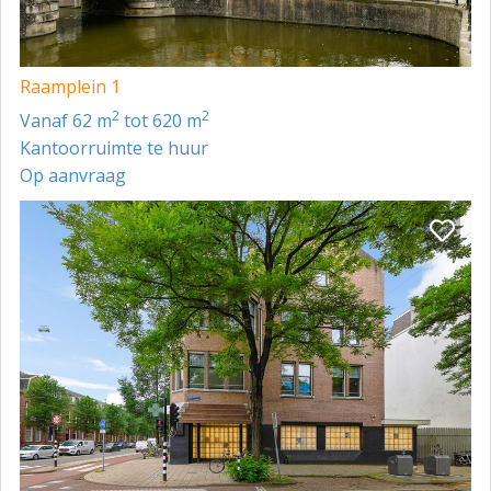
Raamplein 1
2
2
vanaf 62 m
tot 620 m
Kantoorruimte te huur
Op aanvraag