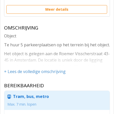
Meer details
OMSCHRIJVING
Object
Te huur 5 parkeerplaatsen op het terrein bij het object.
Het object is gelegen aan de Roemer Visscherstraat 43-
45 in Amsterdam. De locatie is uniek door de ligging
naast de entree van het Vondelpark. Naast dat het
+ Lees de volledige omschrijving
object aan het Vondelpark ligt bevindt het zich op
loopafstand van Amsterdam Zuid met onder meer de
BEREIKBAARHEID
prestigieuze winkelstraat P.C. Hooftstraat om de hoek.
Voorts zijn er tal van voorzieningen gevestigd, zoals
Tram, bus, metro
onder andere restaurant Umami, restaurant MOMO,
Café De Ebeling, Starbucks, Stach, Vondel Gym,
Max. 7 min. lopen
Theater Bellevue, American Hotel Amsterdam, Mariott