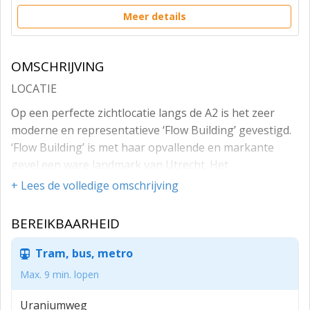
Meer details
OMSCHRIJVING
LOCATIE
Op een perfecte zichtlocatie langs de A2 is het zeer
moderne en representatieve ‘Flow Building’ gevestigd.
‘Flow Building’ is met haar opvallende en markante
gevel een ware landmark van Utrecht. Het
kantoorgebouw is gelegen aan de Reactorweg 47 te
+ Lees de volledige omschrijving
Utrecht Lage Weide. Het deelgebied Lage Weide
kenmerkt zich door de aanwezigheid van diverse
BEREIKBAARHEID
bedrijvigheid. In de directe omgeving zijn
(inter)nationale bedrijven gehuisvest zoals WE
Tram, bus, metro
International, VodafoneZiggo, Smiths Food Group en
Max. 9 min. lopen
HEMA.
Uraniumweg