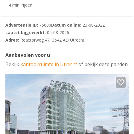
(N230) is het centrum van Utrecht alsmede de rijksweg
4 min. rijden
A27 perfect bereikbaar.
Openbaar vervoer
Advertentie ID:
75600
Datum online:
23-08-2022
Op ca. 500 meter afstand bevindt zich de bushalte
Laatst bijgewerkt:
05-08-2026
Uraniumweg. Vanaf deze halte rijden op regelmatige
Adres:
Reactorweg 47, 3542 AD Utrecht
basis bussen van en naar NS-station Utrecht Centraal
(reistijd ca. 15 minuten) en NS-station Maarssen
Aanbevolen voor u
(reistijd ca. 10 minuten).
Bekijk
kantoorruimte in Utrecht
of bekijk deze panden:
BESCHIKBARE OPPERVLAKTE:
De totale vloeroppervlakte van het gebouw bedraagt
circa 9.834 m² vvo Voor de verhuur is momenteel circa
1.855 m² v.v.o. kantoorruimte beschikbaar, verdeeld als
volgt:
Begane grond: 565 m²
Huurprijs: € 145,00 per m² per jaar
Opleveringsniveau: Casco+