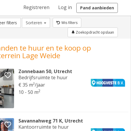
Registreren
Log in
Pand aanbieden
er filters
Sorteren
Wis filters
Zoekopdracht opslaan
anden te huur en te koop op
terrein Lage Weide
Zonnebaan 50, Utrecht
Bedrijfsruimte te huur
€ 35 m²/jaar
2
10 - 50 m
Savannahweg 71 K, Utrecht
Kantoorruimte te huur