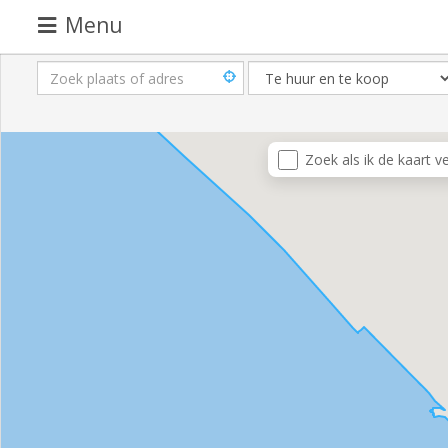
Menu
Pand
aanbieden
Pand
Zoek als ik de kaart v
zoeken
Waarom
adverteren
Premium
adverteren
Blog
Registreren
Login