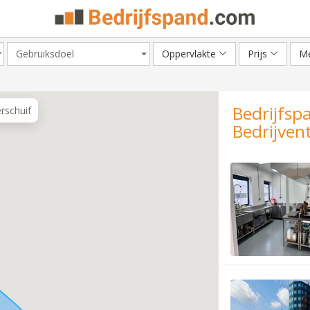
Gebruiksdoel
Oppervlakte
Prijs
Me
Bedrijfsp
erschuif
Bedrijven