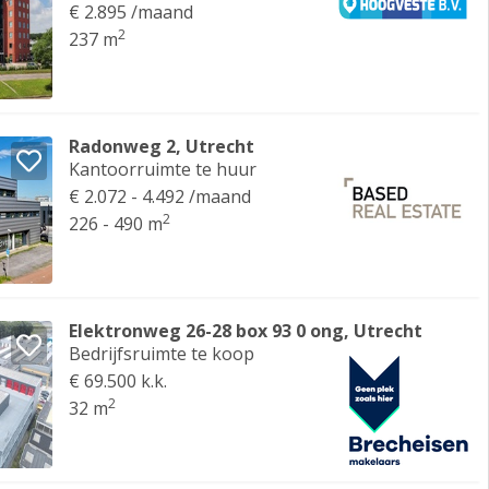
€ 2.895 /maand
2
237 m
Radonweg 2, Utrecht
Kantoorruimte te huur
€ 2.072 - 4.492 /maand
2
226 - 490 m
Elektronweg 26-28 box 93 0 ong, Utrecht
Bedrijfsruimte te koop
€ 69.500 k.k.
2
32 m