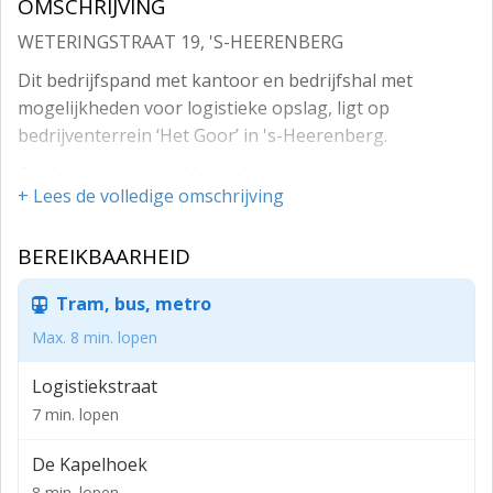
OMSCHRIJVING
WETERINGSTRAAT 19, 'S-HEERENBERG
Dit bedrijfspand met kantoor en bedrijfshal met
mogelijkheden voor logistieke opslag, ligt op
bedrijventerrein ‘Het Goor’ in 's-Heerenberg.
Op de begane grond bevind zich de entree, een
+ Lees de volledige omschrijving
archief/opslagruimte, toiletgroep, kantoor en de
bedrijfshal. De bedrijfshal is via een separate entree
BEREIKBAARHEID
deur te bereiken via de voorzijde (expeditie ingang).
Op de eerste verdieping bevind zich de kantine,
Tram, bus, metro
meerdere kantoorruimtes, archief ruimte, technische
Max. 8 min. lopen
ruimte, 2 toiletgroepen en een spareparts magazijn.
Logistiekstraat
LOCATIE
7 min. lopen
Bedrijventerrein ‘Het Goor' ligt aan de Nederlandse
kant van de grens tussen Nederland en Duitsland. Het
De Kapelhoek
terrein is bereikbaar vanaf de Rijksweg A12 of vanaf de
8 min. lopen