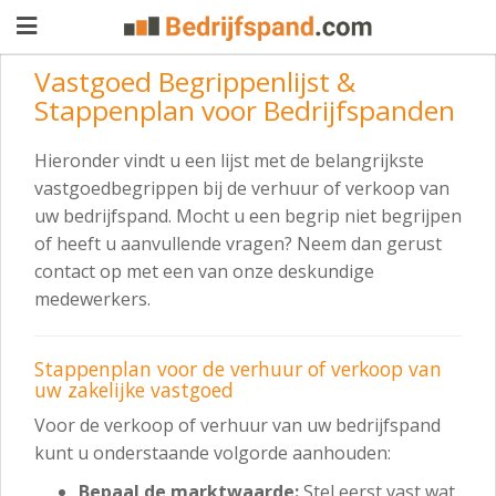
Vastgoed Begrippenlijst &
Stappenplan voor Bedrijfspanden
Pand
Hieronder vindt u een lijst met de belangrijkste
aanbieden
Pand
vastgoedbegrippen bij de verhuur of verkoop van
uw bedrijfspand. Mocht u een begrip niet begrijpen
zoeken
of heeft u aanvullende vragen? Neem dan gerust
Waarom
contact op met een van onze deskundige
medewerkers.
adverteren
Premium
adverteren
Blog
Stappenplan voor de verhuur of verkoop van
uw zakelijke vastgoed
Voor de verkoop of verhuur van uw bedrijfspand
Registreren
kunt u onderstaande volgorde aanhouden:
Login
Bepaal de marktwaarde:
Stel eerst vast wat