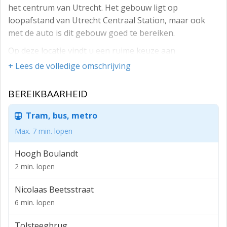
het centrum van Utrecht. Het gebouw ligt op
loopafstand van Utrecht Centraal Station, maar ook
met de auto is dit gebouw goed te bereiken.
Op deze locatie vindt u een ruime keuze aan
oplossingen, van turn-key kantoorruimtes tot
+ Lees de volledige omschrijving
flexplekken. Met een turn-key kantoor kunt u naar
behoefte groeien binnen het pand. Deze zijn compleet
BEREIKBAARHEID
ingericht en full service met alle mogelijke
voorzieningen.
Tram, bus, metro
Als flexwerker kunt u terecht op de begane grond,
Max. 7 min. lopen
waar u in het café kunt werken en in de vintage NS
Hoogh Boulandt
intercity stoelen kunt netwerken en vergaderen.
2 min. lopen
Tevens maakt het, volledig door verhuurder ingerichte,
sociale hart met bemande receptie en restauratieve- en
Nicolaas Beetsstraat
vergadervoorzieningen, deel uit van het totaalconcept.
6 min. lopen
Deze ruimte staat eveneens ten dienste van de
huurders en is het verlengde van het kantoor.
Tolsteegbrug