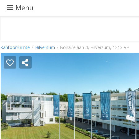
Menu
Pand
Kantoorruimte
Hilversum
Bonairelaan 4, Hilversum, 1213 VH
aanbieden
Pand
zoeken
Waarom
adverteren
Premium
adverteren
Blog
Registreren
Login