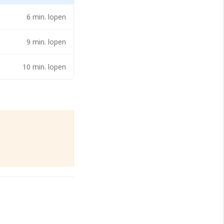
 Kortom: een kantoor
6 min. lopen
9 min. lopen
enbaar vervoer is
eikbaar via
10 min. lopen
tel Lapershoek —
 Dit resulteert in
ewerkers en