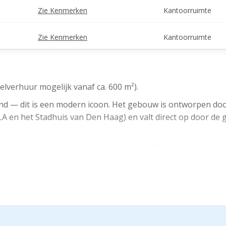
Zie Kenmerken
Kantoorruimte
Zie Kenmerken
Kantoorruimte
lverhuur mogelijk vanaf ca. 600 m²).
and — dit is een modern icoon. Het gebouw is ontworpen do
LA en het Stadhuis van Den Haag) en valt direct op door de 
wekkend met elkaar verbonden door een fly-over die zich uit
en charmante villawijk. Dat betekent: uitstekend bereikbaar 
 vier verdiepingen, en vloervelden tot 1.375 m² per verdiepin
d is deelverhuur mogelijk vanaf circa 600 m² — perfect voor 
bouw willen vullen.