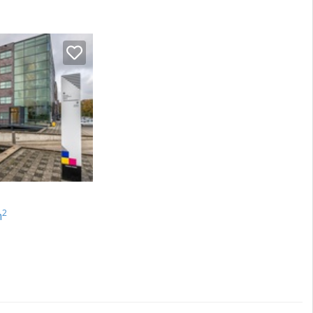
label A. Een
2
m
 navolgende