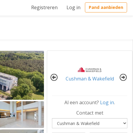
Registreren
Log in
Pand aanbieden
Cushman & Wakefield
Al een account?
Log in
.
Contact met