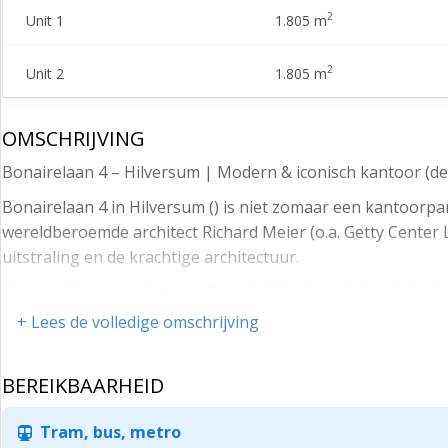
2
Unit 1
1.805 m
2
Unit 2
1.805 m
OMSCHRIJVING
Bonairelaan 4 – Hilversum | Modern & iconisch kantoor (dee
Bonairelaan 4 in Hilversum () is niet zomaar een kantoorp
wereldberoemde architect Richard Meier (o.a. Getty Center 
uitstraling en de krachtige architectuur.
Het pand bestaat uit twee afzonderlijke bouwdelen, indruk
verdiepingen. De ligging is strategisch: tussen de A27 en e
+ Lees de volledige omschrijving
werkomgeving die inspireert.
Met een totale oppervlakte van circa 3.610 m², verdeeld over
BEREIKBAARHEID
ideaal voor één gebruiker die groots wil gaan. Tegelijkertij
ruimte en uitstraling zoeken, maar niet meteen het hele ge
Tram, bus, metro