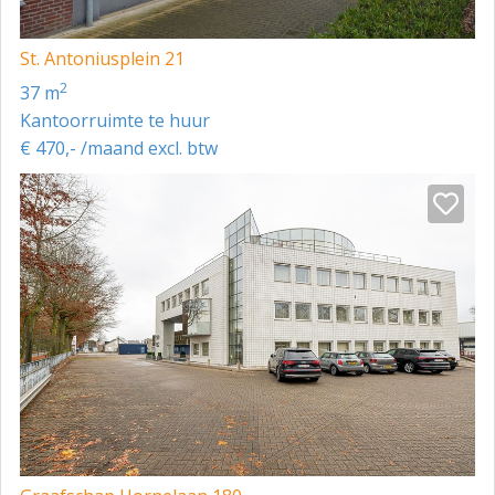
St. Antoniusplein 21
2
37 m
Kantoorruimte te huur
€ 470,- /maand excl. btw