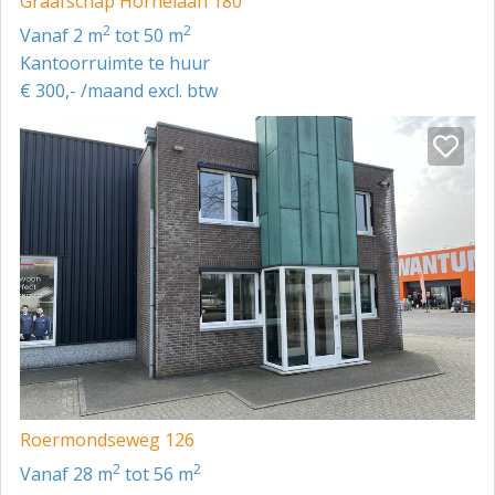
Graafschap Hornelaan 180
2
2
vanaf 2 m
tot 50 m
Kantoorruimte te huur
€ 300,- /maand excl. btw
Roermondseweg 126
2
2
vanaf 28 m
tot 56 m