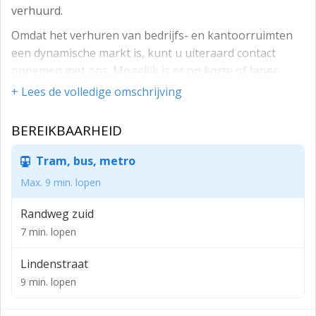
verhuurd.
Omdat het verhuren van bedrijfs- en kantoorruimten
een dynamische markt is, kunt u uiteraard contact
opnemen met ons. Mogelijk is er op korte of lange
termijn wel een ruimte beschikbaar.
+ Lees de volledige omschrijving
Voor informatie
BEREIKBAARHEID
Lia Stockmans
Tram, bus, metro
Sjaak Stockmans
Max. 9 min. lopen
Randweg zuid
7 min. lopen
Lindenstraat
9 min. lopen