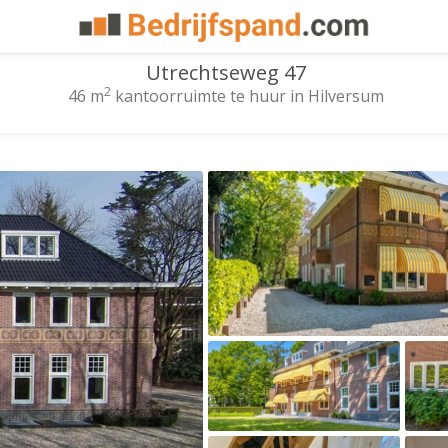
Utrechtseweg 47
2
46 m
kantoorruimte te huur in Hilversum