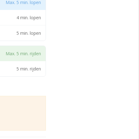
n van twee ondiepe
Max. 5 min. lopen
n door een brede
voorzien van een
4 min. lopen
er bovenlicht
ratief metselwerk,
5 min. lopen
ngangsportaal met
chakeld en
 staan op
Max. 5 min. rijden
ijzerplaat'.
5 min. rijden
eld en worden