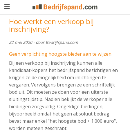
Hoe werkt een verkoop bij
inschrijving?
Pand
22 mei 2020 - door Bedrijfspand.com
aanbieden
Pand
Geen verplichting hoogste bieder aan te wijzen
zoeken
Bij een verkoop bij inschrijving kunnen alle
Waarom
kandidaat-kopers het bedrijfspand bezichtigen en
krijgen ze de mogelijkheid om inlichtingen te
adverteren
Premium
vergaren. Vervolgens brengen ze een schriftelijk
adverteren
bod uit. Dit moeten ze doen voor een uiterste
Blog
sluitingstijdstip. Nadien bekijkt de verkoper alle
biedingen zorgvuldig. Ongeldige biedingen,
bijvoorbeeld omdat het geen absoluut bedrag
Registreren
bevat maar enkel "het hoogste bod + 1.000 euro",
Login
worden meteen geschrapt.