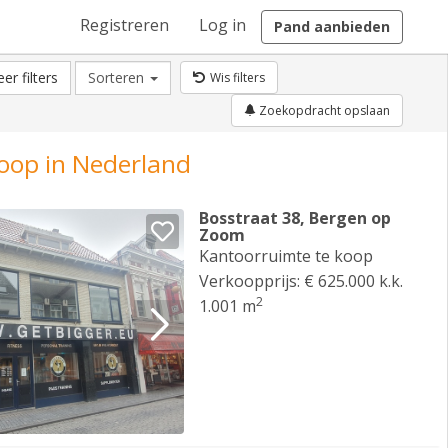
Registreren
Log in
Pand aanbieden
er filters
Sorteren
Wis filters
Zoekopdracht opslaan
koop in Nederland
Bosstraat 38, Bergen op
Zoom
Kantoorruimte te koop
Verkoopprijs: € 625.000 k.k.
2
1.001 m