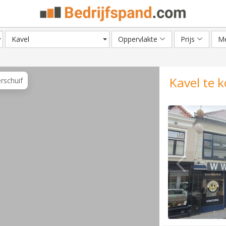
Kavel
Oppervlakte
Prijs
Me
Kavel te 
erschuif