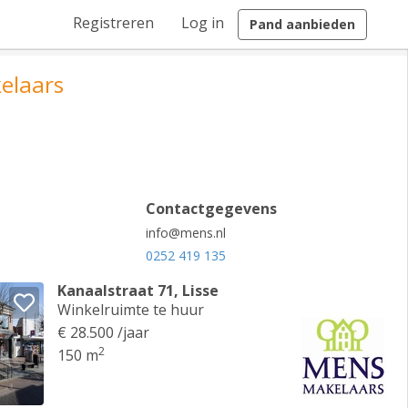
Registreren
Log in
Pand aanbieden
elaars
Contactgegevens
info@mens.nl
0252 419 135
Kanaalstraat 71, Lisse
Winkelruimte te huur
€ 28.500 /jaar
2
150 m