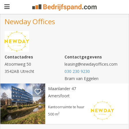
Newday Offices
Pand
aanbieden
Pand
zoeken
Contactadres
Contactgegevens
Atoomweg 50
leasing@newdayoffices.com
Waarom
3542AB Utrecht
030 230 9230
adverteren
Bram van Eggelen
Premium
Maanlander 47
adverteren
Blog
Amersfoort
Kantoorruimte te huur
Registreren
2
500 m
Login