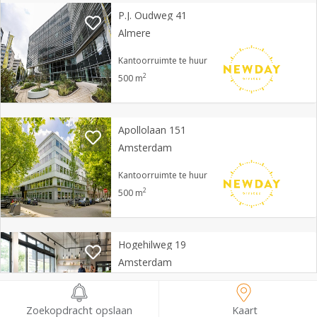
P.J. Oudweg 41
Almere
Kantoorruimte te huur
2
500 m
Apollolaan 151
Amsterdam
Kantoorruimte te huur
2
500 m
Hogehilweg 19
Amsterdam
Kantoorruimte te huur
2
500 m
Zoekopdracht opslaan
Kaart