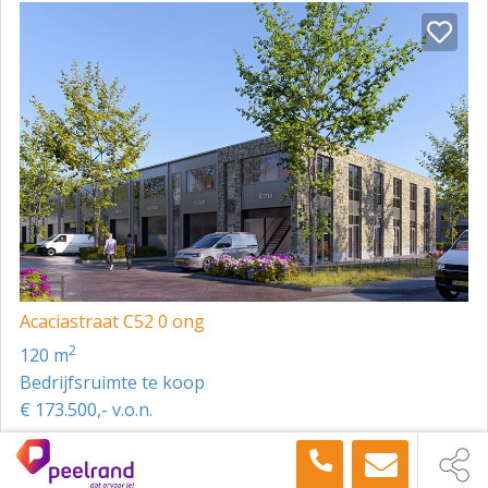
Acaciastraat C52 0 ong
2
120 m
Bedrijfsruimte te koop
€ 173.500,- v.o.n.
Toon meer panden in de buurt →