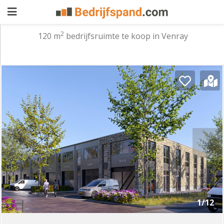
2
120 m
bedrijfsruimte te koop in Venray
Pand
aanbieden
Pand
zoeken
Waarom
adverteren
Premium
adverteren
Blog
Registreren
1/12
Login