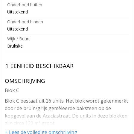
Onderhoud buiten
Uitstekend
Onderhoud binnen
Uitstekend
Wijk / Buurt
Brukske
1 EENHEID BESCHIKBAAR
OMSCHRIJVING
Blok C
Blok C bestaat uit 26 units. Het blok wordt gekenmerkt
door de bruin/grijs gemêleerde baksteen op de
kopgevel aan de Acaciastraat. De units in deze blokken
zijn circa 120 m² groot.
+ Lees de volledige omschrijving
Ook deze units hebben op de begane grond een vrije