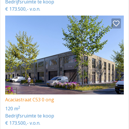
Bedrijfsruimte te koop
€ 173.500,- v.o.n.
Acaciastraat C53 0 ong
2
120 m
Bedrijfsruimte te koop
€ 173.500,- v.o.n.