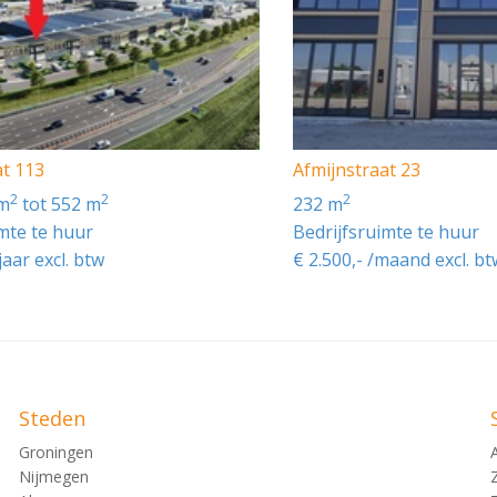
abel A++++.
RHUURD
at 113
Afmijnstraat 23
2
2
2
 m
tot 552 m
232 m
imte te huur
Bedrijfsruimte te huur
jaar excl. btw
€ 2.500,- /maand excl. bt
tpunten
RD
Steden
Groningen
Nijmegen