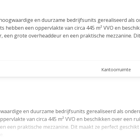
0 hoogwaardige en duurzame bedrijfsunits gerealiseerd als 
nits hebben een oppervlakte van circa 445 m² VVO en beschi
er, een grote overheaddeur en een praktische mezzanine. Di
opslag, productie en lichte industrie.
 verdieping, inclusief airco, verlichting en pantry. De casco
fsunit direct in gebruik genomen kan worden. Bovendien dr
Kantoorruimte
zame bedrijfsvoering. Elke unit beschikt over 5 eigen park
ie en de actuele beschikbaarheid!
waardige en duurzame bedrijfsunits gerealiseerd als onderd
ppervlakte van circa 445 m² VVO en beschikken over een ru
en een praktische mezzanine. Dit maakt ze perfect geschikt
 Loeten, direct langs de nieuwe N201, in het zuiden van de 
e.