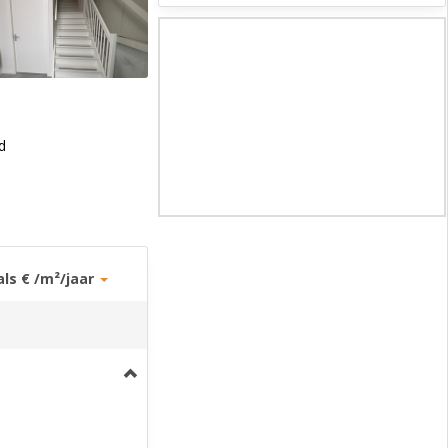
d
als € /m²/jaar