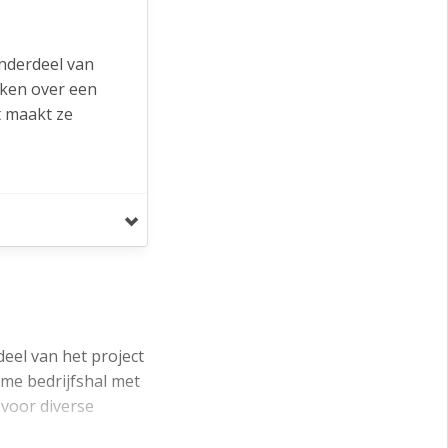
onderdeel van
kken over een
t maakt ze
+ oplevering en
aagt het
eerplaatsen
eel van het project
ime bedrijfshal met
 voor diverse
gemeente