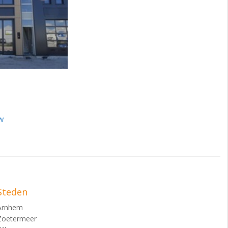
w
Steden
Arnhem
Zoetermeer