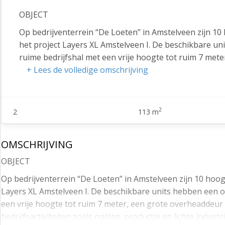
OBJECT
Op bedrijventerrein “De Loeten” in Amstelveen zijn 1
het project Layers XL Amstelveen I. De beschikbare u
ruime bedrijfshal met een vrije hoogte tot ruim 7 met
perfect geschikt voor diverse bedrijfsactiviteiten zoals 
+ Lees de volledige omschrijving
Elke unit is voorzien van een instapklaar kantoor op de
hoogwaardige afwerking zorgen ervoor dat een bedrij
2
2
113 m
gasloze ontwerp met 20 zonnepanelen bij aan een duur
direct voor de deur.
Interesse? Neem contact op voor meer verhuurinformat
OMSCHRIJVING
BOUWJAAR
OBJECT
2024/2025.
Op bedrijventerrein “De Loeten” in Amstelveen zijn 10 hoog
Layers XL Amstelveen I. De beschikbare units hebben een o
LOCATIE
een vrije hoogte tot ruim 7 meter, een grote overheaddeur 
De bedrijfsunits bevinden zich op bedrijventerrein De
bedrijfsactiviteiten zoals opslag, productie en lichte industri