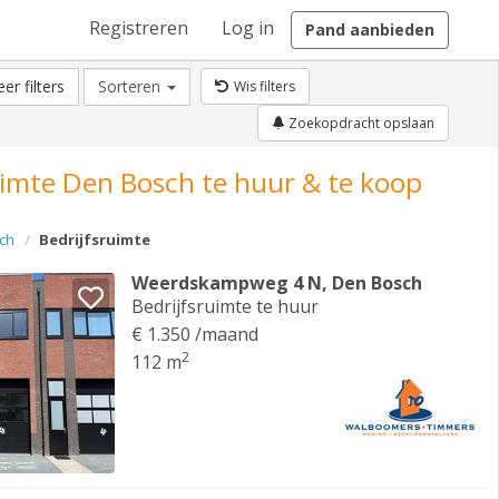
Registreren
Log in
Pand aanbieden
er filters
Sorteren
Wis filters
Zoekopdracht opslaan
uimte Den Bosch te huur & te koop
ch
Bedrijfsruimte
Weerdskampweg 4 N, Den Bosch
Bedrijfsruimte te huur
€ 1.350 /maand
2
112 m