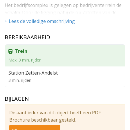
Het bedrijfscomplex is gelegen op bedrijventerrein de
Schalm. Door de ligging nabij de op-/afritten van de
A15 is de bereikbaarheid goed. Op het bedrijventerrein
+ Lees de volledige omschrijving
zijn zowel grote als kleine bedrijven gevestigd.
BEREIKBAARHEID
Opleveringsniveau:
Begane grond:
Trein
- Elektrisch bedienbare overheaddeur (3x4 bxh);
Max. 3 min. rijden
- Dubbel toilet met fontein, v.v. wand- en vloertegels;
Station Zetten-Andelst
- Monolith afgewerkte betonvloer;
3 min. rijden
- Warmtepomp t.b.v. vloerverwarming;
- Vrije hoogte 4,5 meter;
BIJLAGEN
- Entree, meterkast met aansluiting elektra (3x25 a) en
De aanbieder van dit object heeft een PDF
water, houtentrap naar verdieping;
Brochure beschikbaar gesteld.
- Vloerbelasting 1.000 kg/m²;