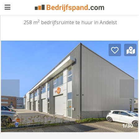
2
258 m
bedrijfsruimte te huur in Andelst
Pand
aanbieden
Pand
zoeken
Waarom
adverteren
Premium
adverteren
Blog
Registreren
1/30
Login