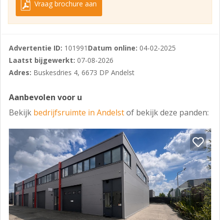
Vraag brochure aan
- Led verlichting;
- Wandcontactdozen.
Verdieping
Advertentie ID:
101991
Datum online:
04-02-2025
Laatst bijgewerkt:
07-08-2026
- Systeemplafonds met Led panelen;
Adres:
Buskesdries 4, 6673 DP Andelst
- Pantry v.v. spoelbak en boiler;
- Wandcontactdozen;
Aanbevolen voor u
Bekijk
bedrijfsruimte in Andelst
of bekijk deze panden:
- Databekabeling;
- Airco koelen/verwarmen;
- Draai-/kiepramen voorzijde;
- Ramen achterzijde;
- Metalstud binnenwanden v.v. deur;
- Metalstud voorzetwanden;
- Warmtepomp t.b.v. vloerverwarming (verwarmen, niet