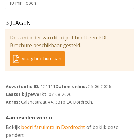
10 min. lopen
- buitenterrein (ca. 36 parkeerplaatsen) : ca. 900 m².
Parkeren:
BIJLAGEN
Het bijbehorende verharde buitenterrein van ca. 900
De aanbieder van dit object heeft een PDF
m² is ingericht met ca. 36 gemarkeerde
Brochure beschikbaar gesteld.
parkeerplaatsen.
Bestemming:
Vraag brochure aan
Bedrijfsdoeleinden t/m categorie 4.1
Energielabel:
Advertentie ID:
121111
Datum online:
25-06-2026
A, geldig tot 3 juli 2029.
Laatst bijgewerkt:
07-08-2026
Kadastrale gegevens:
Adres:
Calandstraat 44, 3316 EA Dordrecht
- gemeente : Dordrecht;
Aanbevolen voor u
- sectie : Q;
Bekijk
bedrijfsruimte in Dordrecht
of bekijk deze
- nummer : 10239;
panden: