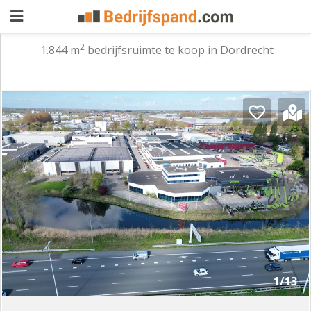
2
1.844 m
bedrijfsruimte te koop in Dordrecht
Pand
aanbieden
Pand
zoeken
Waarom
adverteren
Premium
adverteren
Blog
Registreren
1/13
Login