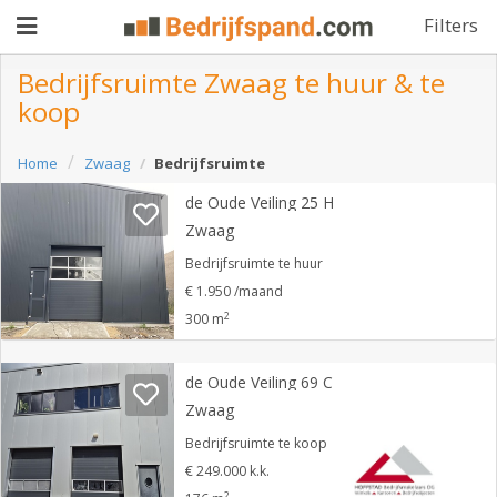
Filters
Bedrijfsruimte Zwaag te huur & te
koop
Pand
Home
Zwaag
Bedrijfsruimte
aanbieden
Pand
de Oude Veiling 25 H
zoeken
Zwaag
Waarom
Bedrijfsruimte te huur
€ 1.950 /maand
adverteren
Premium
2
300 m
adverteren
Blog
de Oude Veiling 69 C
Zwaag
Registreren
Bedrijfsruimte te koop
€ 249.000 k.k.
Login
2