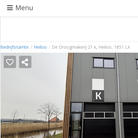
Menu
Pand
Bedrijfsruimte
Heiloo
De Droogmakerij 21 k, Heiloo, 1851 LX
aanbieden
Pand
zoeken
Waarom
adverteren
Premium
adverteren
Blog
Registreren
Login