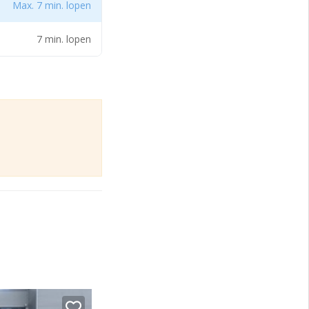
Max. 7 min. lopen
dige uitstraling.
ats maakt voor
voorbereiding
7 min. lopen
it zeker een
eiding t.b.v. het
lke unit