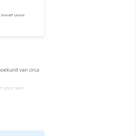
 zorgt voor
dit object
 en mogelijke
sterking van
oekunit van circa
oogwaardige
e
gt voor een
t uitermate
oekunit zeker
mogelijke synergie
uw netwerk.