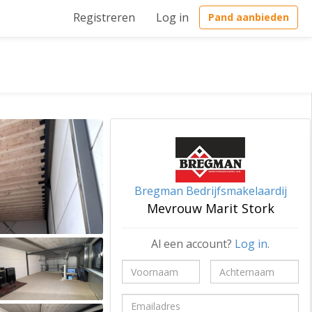
Registreren
Log in
Pand aanbieden
Bregman Bedrijfsmakelaardij
Mevrouw Marit Stork
Al een account?
Log in
.