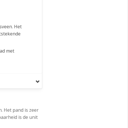
sveen. Het
itstekende
tad met
en. Ook
jven.
. Het pand is zeer
arheid is de unit