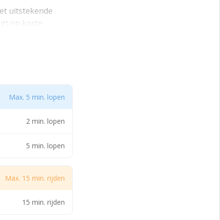
met uitstekende
igt op korte
goede verbinding
ng tot en met
 de gemeente.
Max. 5 min. lopen
2 min. lopen
5 min. lopen
Max. 15 min. rijden
t en met categorie
Aan deze
15 min. rijden