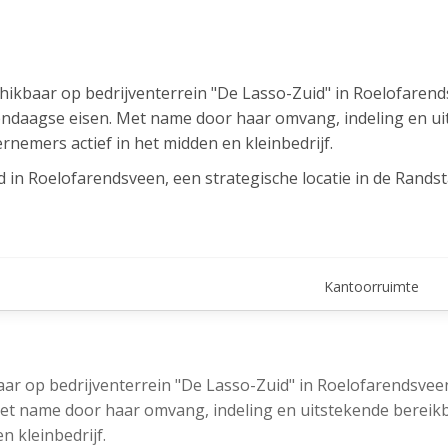
hikbaar op bedrijventerrein "De Lasso-Zuid" in Roelofarend
dendaagse eisen. Met name door haar omvang, indeling en u
rnemers actief in het midden en kleinbedrijf.
d in Roelofarendsveen, een strategische locatie in de Rands
jn steden als Amsterdam, Leiden en Den Haag snel te bereik
kelijk maakt voor logistiek en regionaal georiënteerde bedri
r vervoer richting omliggende dorpen en steden.
Kantoorruimte
ncl. sanitaire voorzieningen)
ar op bedrijventerrein "De Lasso-Zuid" in Roelofarendsveen
et name door haar omvang, indeling en uitstekende bereikba
n kleinbedrijf.