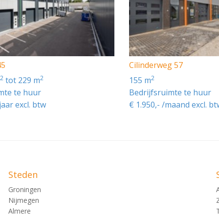
45
Cilinderweg 57
2
2
2
m
tot 229 m
155 m
imte te huur
Bedrijfsruimte te huur
jaar excl. btw
€ 1.950,- /maand excl. bt
Steden
Groningen
10% van de koopsom. De koper dient deze 2 weken ná het ve
Nijmegen
is te deponeren.
Almere