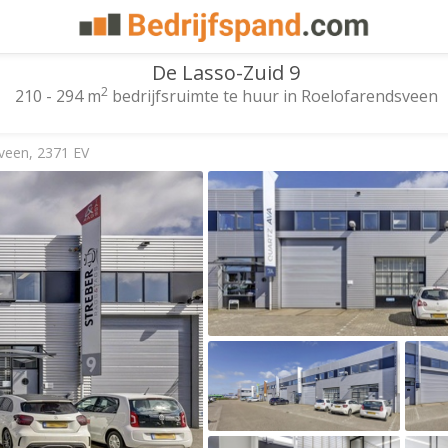
De Lasso-Zuid 9
2
210 - 294 m
bedrijfsruimte te huur in Roelofarendsveen
veen, 2371 EV