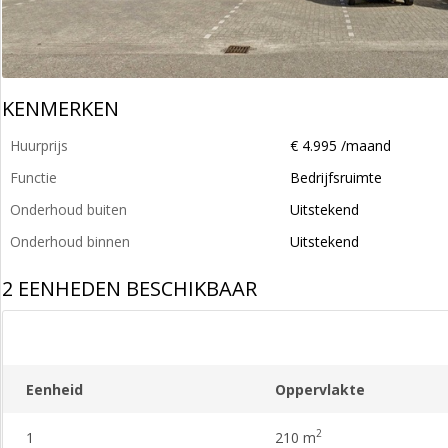
KENMERKEN
Huurprijs
€ 4.995 /maand
Functie
Bedrijfsruimte
Onderhoud buiten
Uitstekend
Onderhoud binnen
Uitstekend
2 EENHEDEN BESCHIKBAAR
Eenheid
Oppervlakte
2
1
210 m