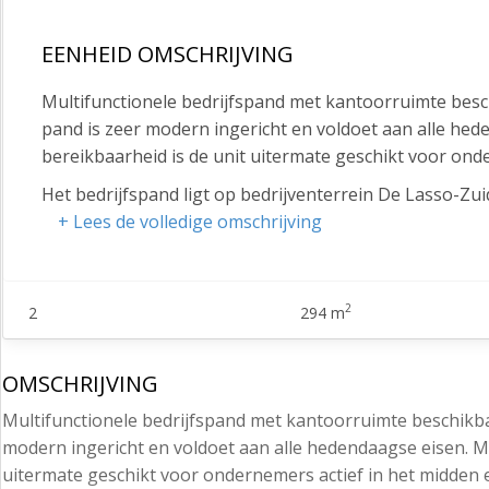
EENHEID OMSCHRIJVING
Multifunctionele bedrijfspand met kantoorruimte besc
pand is zeer modern ingericht en voldoet aan alle he
bereikbaarheid is de unit uitermate geschikt voor onde
Het bedrijfspand ligt op bedrijventerrein De Lasso-Zui
uitstekende bereikbaarheid. Via de nabijgelegen A4 zi
+ Lees de volledige omschrijving
Schiphol ligt op korte afstand, wat het terrein aantrek
Daarnaast is er een goede verbinding met het openbaa
2
2
294 m
Metrages (VVO)
Bedrijfsruimte: circa 210 m2
OMSCHRIJVING
Kantoorruimte/showroom begane grond: circa 146 m2 (i
Multifunctionele bedrijfspand met kantoorruimte beschikba
Kantoorruimte eerste verdieping: circa 148 m2
modern ingericht en voldoet aan alle hedendaagse eisen. M
Parkeren
uitermate geschikt voor ondernemers actief in het midden e