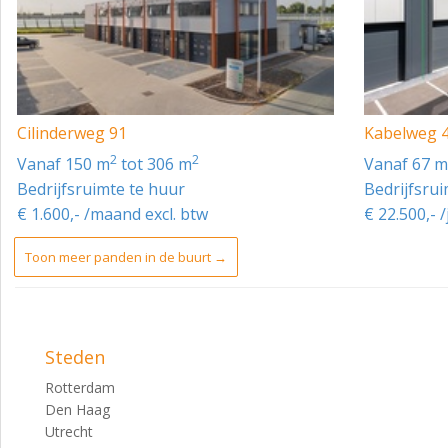
- LED lichtstraten
- Toiletruimte
- Overheaddeur
- Vloerverwarming
- Oplaadpunt elektrische auto
- Wandradiatoren
- Zonnepanelen, 73 stuks
Opleveringsniveau bedrijfsruimte
Cilinderweg 91
Kabelweg 
Kadastrale gegevens
- Betonvloer
2
2
vanaf 150 m
tot 306 m
vanaf 67 
Gemeente: Alkemade
Bedrijfsruimte te huur
Bedrijfsru
- Brandpreventiemiddelen
€ 1.600,- /maand excl. btw
€ 22.500,- /
Sectie: B
- Heater
Percelen: 4953 & 4954
Toon meer panden in de buurt →
- Krachtstroom
Grootte: 485 m2
- LED lichtstraten
Koopcondities
- Overheaddeur
Steden
Vraagprijs: Op aanvraag.
- Oplaadpunt elektrische auto
Rotterdam
Zekerheidstelling: Waarborgsom of bankgarantie van 
- Zonnepanelen, 73 stuks
Den Haag
ontbindende voorwaarden bij de desbetreffende notar
Utrecht
Kadastrale gegevens