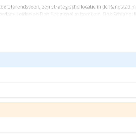
 Roelofarendsveen, een strategische locatie in de Randstad 
terdam, Leiden en Den Haag snel te bereiken. Ook Schiphol l
 en regionaal georiënteerde bedrijven. Daarnaast is er een 
een “Bedrijventerrein” bestemming met een functieaanduidi
teden.
jk om navraag te doen naar het actuele bestemmingsplan bij
 worden.
 sanitaire voorzieningen)
Bedrijventerrein” bestemming met een functieaanduiding to
te doen naar het actuele bestemmingsplan bij de gemeente. 