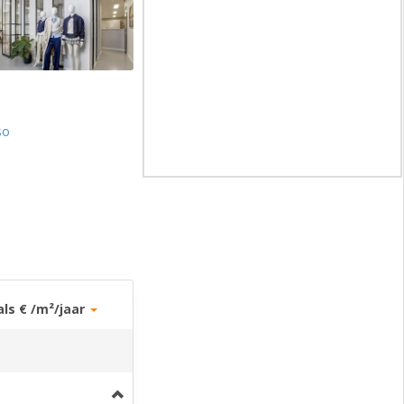
so
als € /m²/jaar