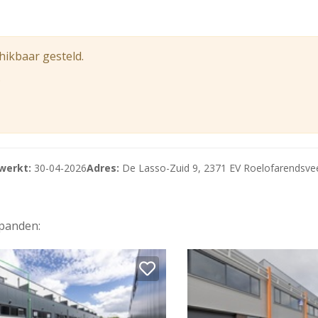
etron, Quooker, wasmachine en droger.
hikbaar gesteld.
.
werkt:
30-04-2026
Adres:
De Lasso-Zuid 9, 2371 EV Roelofarendsve
, Quooker, wasmachine en droger.
 panden: