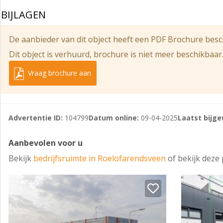
- Keuken incl. vriezer, vaatwasser, koelkasten, magn
Opleveringsniveau kantoorruimte
BIJLAGEN
- Lichtstraten
- Alarminstallatie
- Serverruimte
De aanbieder van dit object heeft een PDF Brochure besc
- Collectieve camerabeveiliging
- Stucwerkwanden
Dit object is verhuurd, brochure is niet meer beschikbaar
- Glasvezel aanwezig
- Systeemplafond met LED verlichting
Vraag brochure aan
- Giet- en pvc vloer
- Toiletruimte
- Hardhouten kozijnen met dubbele beglazing
- Vloerverwarming
- Internet- telefonieaansluiting
Advertentie ID:
104799
Datum online:
09-04-2025
Laatst bijge
- Wandradiatoren
- In alle ruimtes zijn reversible airco’s aanwezig
Opleveringsniveau bedrijfsruimte
Aanbevolen voor u
- Keuken incl. vriezer, vaatwasser, koelkasten, magnetron
- Betonvloer
Bekijk
bedrijfsruimte in Roelofarendsveen
of bekijk deze
- Lichtstraten
- Brandpreventiemiddelen
- Serverruimte
- Heater
- Stucwerkwanden
- Krachtstroom
- Systeemplafond met LED verlichting