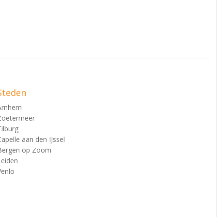
Steden
Arnhem
Zoetermeer
Tilburg
Capelle aan den IJssel
Bergen op Zoom
Leiden
Venlo