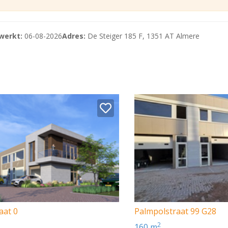
cht 1.250kg/m2)
werkt:
06-08-2026
Adres:
De Steiger 185 F, 1351 AT Almere
hoog)
trische toegangspoort.
aat 0
Palmpolstraat 99 G28
rden rust de bestemming Bedrijfsdoeleinden. Vestiging van b
2
160 m