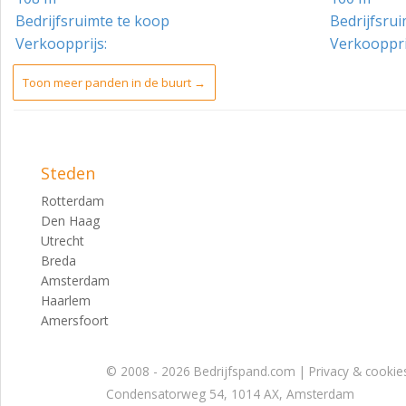
Milieucategoriën 1 en 2 vallen is mogelijk.
Bedrijfsruimte te koop
Bedrijfsru
Verkoopprijs:
Verkooppri
Voorbehoud
Aanbieding onder voorbehoud gunning en juistheid verstre
Toon meer panden in de buurt →
Steden
Rotterdam
Den Haag
Utrecht
Breda
Amsterdam
Haarlem
Amersfoort
© 2008 - 2026 Bedrijfspand.com |
Privacy & cookie
Condensatorweg 54, 1014 AX, Amsterdam