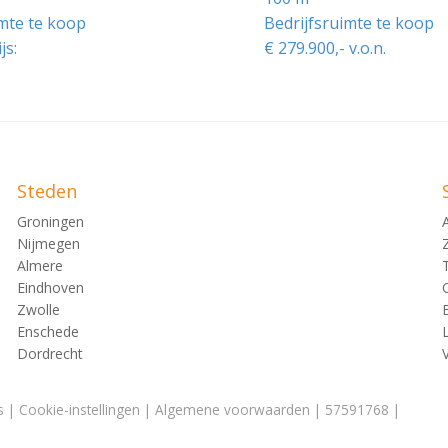
imte te koop
Bedrijfsruimte te koop
js:
€ 279.900,- v.o.n.
kte informatie.
Steden
Groningen
Nijmegen
Almere
Eindhoven
Zwolle
Enschede
Dordrecht
s
|
Cookie-instellingen
|
Algemene voorwaarden
| 57591768 |