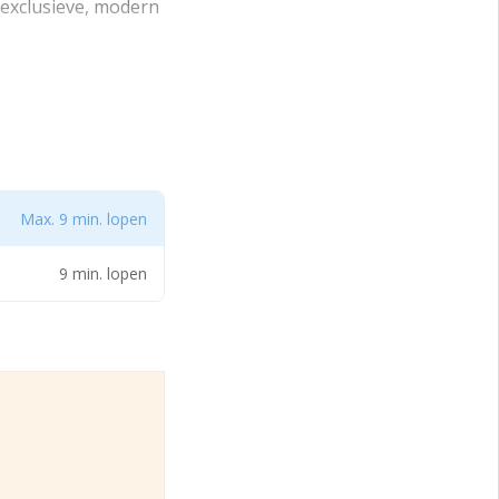
 exclusieve, modern
zijde én het frans
x vriendelijk en
 hiermee is de
erdoor deels
Max. 9 min. lopen
heid.
9 min. lopen
anaf de doorgaande