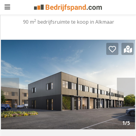
2
90 m
bedrijfsruimte te koop in Alkmaar
Pand
aanbieden
Pand
zoeken
Waarom
adverteren
Premium
adverteren
Blog
Registreren
1/5
Login