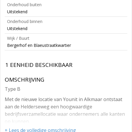
Onderhoud buiten
Uitstekend
Onderhoud binnen
Uitstekend
Wijk / Buurt
Bergerhof en Blaeustraatkwartier
1 EENHEID BESCHIKBAAR
OMSCHRIJVING
Type B
Met de nieuwe locatie van Younit in Alkmaar ontstaat
aan de Helderseweg een hoogwaardige
bedrijfsverzamellocatie waar ondernemers alle kanten
op kunnen.
+ Lees de volledige omschrijving
De units zijn ontworpen om met jouw onderneming