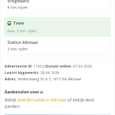
Type B
Bregwaard
8 min. lopen
Begane grond: 45,1 m²
Eerste verdieping: 45,1 m²
Trein
Totaal: 90,2 m²
Max. 3 min. rijden
2 parkeerplaatsen
Station Alkmaar
De units zijn voorzien van:
3 min. rijden
• Elektrische overheaddeur
• Goede isolatie (wanden Rc 4,7 m² K/W, dak Rc 6,3 m²
Advertentie ID:
116533
Datum online:
07-03-2026
K/W)
Laatst bijgewerkt:
28-06-2026
• Kunststof kozijnen met HR++ beglazing
Adres:
Helderseweg 50 A 7, 1817 BA Alkmaar
• Monolithisch afgewerkte betonvloer op de begane
Aanbevolen voor u
grond
Bekijk
bedrijfsruimte in Alkmaar
of bekijk deze
• Betonnen verdiepingsvloer
panden:
• Houten open trap naar de verdieping