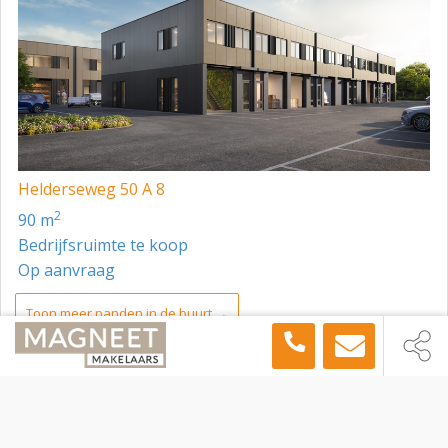
Helderseweg 50 A 8
2
90 m
Bedrijfsruimte te koop
Op aanvraag
Toon meer panden in de buurt →
Bedrijfsruimte
Alkmaar
Helderseweg 50 A 7, Alkmaar, 1817 BA