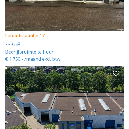
Het Wargaren 15 is gelegen op een bedrijventerrein in
Lith. Via de N625 is er goede doorrijmogelijkheid met
verbindingen naar de grotere snelwegen A59 en A2,
wat zowel lokaal als regionaal de bereikbaarheid sterk
bevordert.
Fabriekslaantje 17
2
339 m
Bedrijfsruimte te huur
€ 1.750,- /maand excl. btw