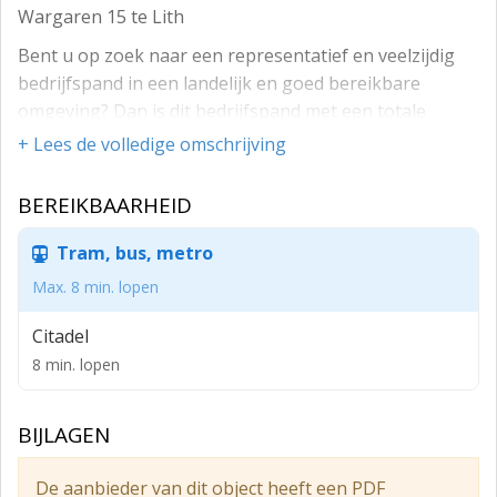
Wargaren 15 te Lith
Bent u op zoek naar een representatief en veelzijdig
bedrijfspand in een landelijk en goed bereikbare
omgeving? Dan is dit bedrijfspand met een totale
oppervlakte van circa 549 m², ideaal voor
+ Lees de volledige omschrijving
ondernemingen die op zoek zijn naar een functionele
én representatieve werklocatie. Of het nu gaat om
BEREIKBAARHEID
opslag, productie, werkplaatsactiviteiten of een
combinatie hiervan — dit pand biedt talloze
Tram, bus, metro
toepassingsmogelijkheden.
Max. 8 min. lopen
Oppervlakte
Citadel
- Begane grond: ca. 300 m²
8 min. lopen
- Eerste verdieping: ca. 249 m²
- Totaal: ca. 549 m²
BIJLAGEN
De ruime bedrijfshal is voorzien van een overheaddeur,
De aanbieder van dit object heeft een PDF