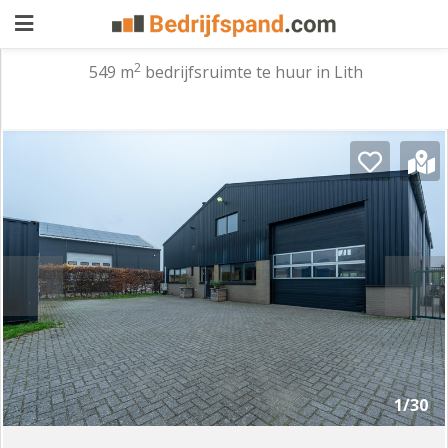
2
549 m
bedrijfsruimte te huur in Lith
Pand
aanbieden
Pand
zoeken
Waarom
adverteren
Premium
adverteren
Blog
Registreren
1/30
Login