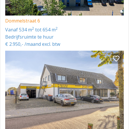
Dommelstraat 6
2
2
vanaf 534 m
tot 654 m
Bedrijfsruimte te huur
€ 2.950,- /maand excl. btw