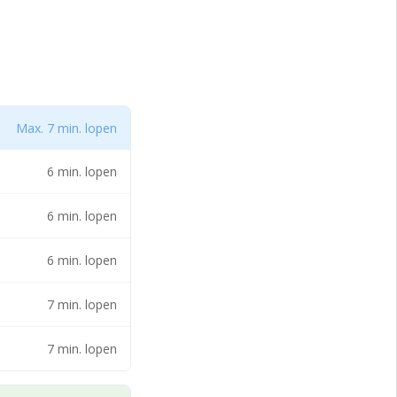
r de ligging zijn
at zorgt voor een
ijk opererende
Max. 7 min. lopen
6 min. lopen
6 min. lopen
6 min. lopen
7 min. lopen
7 min. lopen