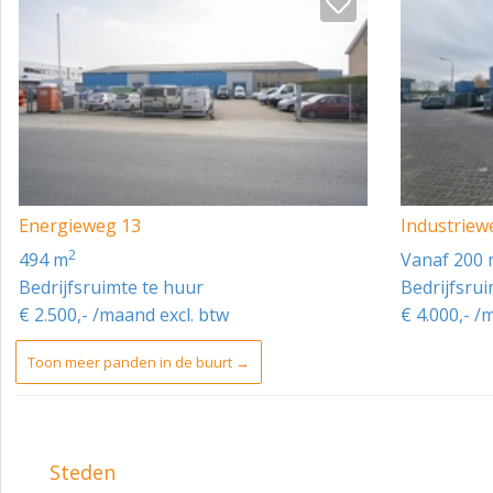
Bovenstaande is onder finaal voorbehoud de eigenaar.
Energieweg 13
Industriew
2
494 m
vanaf 200
Bedrijfsruimte te huur
Bedrijfsru
€ 2.500,- /maand excl. btw
€ 4.000,- /
Toon meer panden in de buurt →
Steden