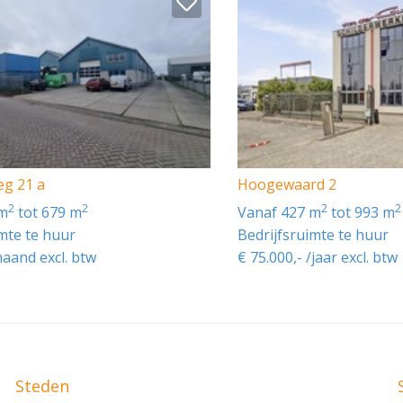
eg 21 a
Hoogewaard 2
2
2
2
2
 m
tot 679 m
vanaf 427 m
tot 993 m
imte te huur
Bedrijfsruimte te huur
maand excl. btw
€ 75.000,- /jaar excl. btw
Steden