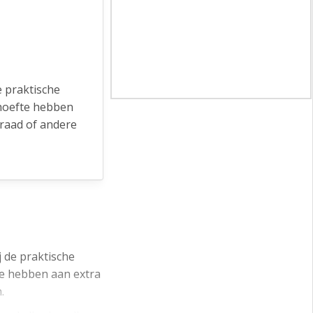
e praktische
ehoefte hebben
sraad of andere
d. Door de
korte afstand,
delijk
 de praktische
te hebben aan extra
.