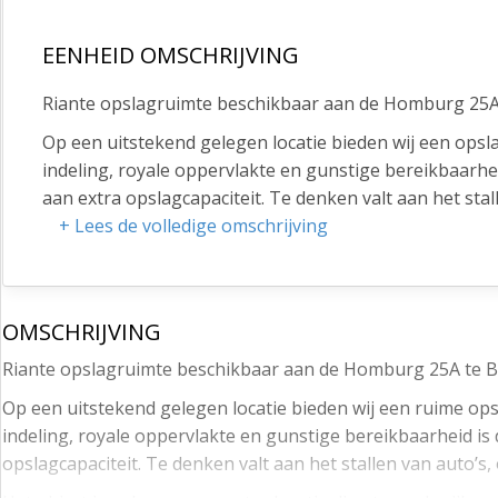
EENHEID OMSCHRIJVING
Riante opslagruimte beschikbaar aan de Homburg 25A
Op een uitstekend gelegen locatie bieden wij een opsl
indeling, royale oppervlakte en gunstige bereikbaarhe
aan extra opslagcapaciteit. Te denken valt aan het sta
logistieke doeleinden.
+ Lees de volledige omschrijving
Het object is gelegen op een toplocatie direct aan de r
ligging zijn steden als Utrecht, 's-Hertogenbosch en E
wat zorgt voor een strategische ligging binnen Nederl
OMSCHRIJVING
Door deze centrale locatie vormt het object een aantrek
Riante opslagruimte beschikbaar aan de Homburg 25A te B
opererende bedrijven.
Op een uitstekend gelegen locatie bieden wij een ruime op
METRAGES (BVO)
indeling, royale oppervlakte en gunstige bereikbaarheid is
opslagcapaciteit. Te denken valt aan het stallen van auto’s
Bedrijfsruimte begane grond: circa 50 m2