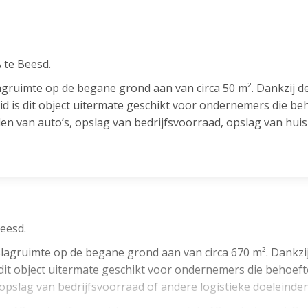
 te Beesd.
agruimte op de begane grond aan van circa 50 m². Dankzij d
id is dit object uitermate geschikt voor ondernemers die b
llen van auto’s, opslag van bedrijfsvoorraad, opslag van hui
ijksweg A2, met zelfs een zicht op en vanaf de A2 op het pan
indhoven uitstekend bereikbaar. Ook de A15 bevindt zich op 
and.
kelijke vestigings- of opslagplaats voor zowel lokaal als lan
eesd.
slagruimte op de begane grond aan van circa 670 m². Dankzij
 dit object uitermate geschikt voor ondernemers die behoef
, opslag van bedrijfsvoorraad of andere logistieke doeleinden