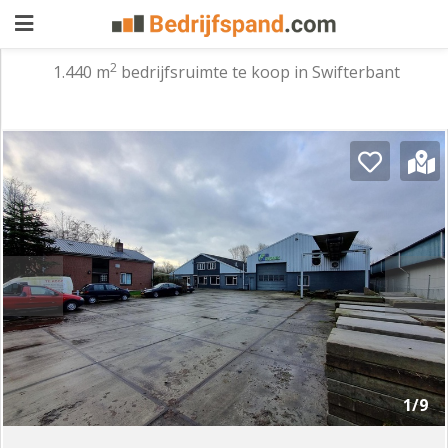
2
1.440 m
bedrijfsruimte te koop in Swifterbant
Pand
aanbieden
Pand
zoeken
Waarom
adverteren
Premium
adverteren
Blog
Registreren
1/9
Login