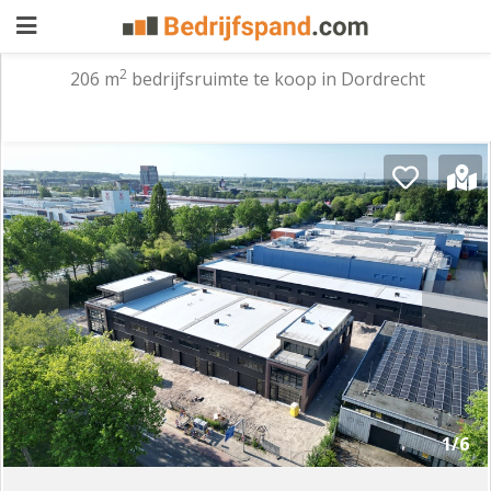
2
206 m
bedrijfsruimte te koop in Dordrecht
Pand
aanbieden
Pand
zoeken
Waarom
adverteren
Premium
adverteren
Blog
Registreren
1/6
Login