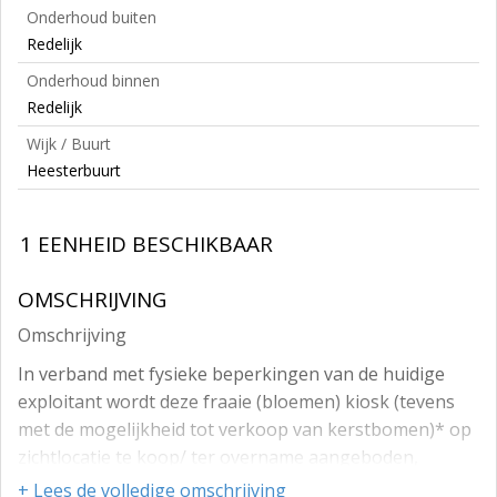
Onderhoud buiten
Redelijk
Onderhoud binnen
Redelijk
Wijk / Buurt
Heesterbuurt
1 EENHEID BESCHIKBAAR
OMSCHRIJVING
Omschrijving
In verband met fysieke beperkingen van de huidige
exploitant wordt deze fraaie (bloemen) kiosk (tevens
met de mogelijkheid tot verkoop van kerstbomen)* op
zichtlocatie te koop/ ter overname aangeboden,
gelegen in de Haagsche Heesterbuurt.
+ Lees de volledige omschrijving