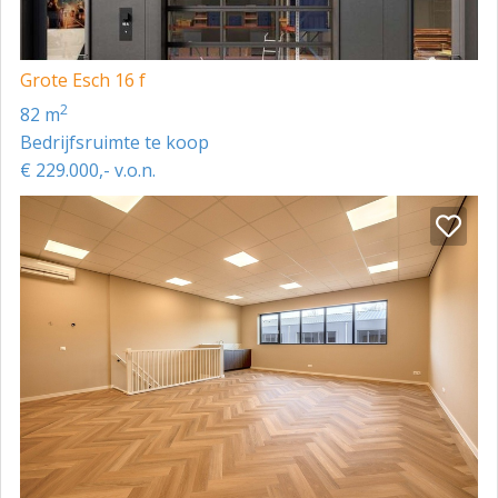
Grote Esch 16 f
2
82 m
Bedrijfsruimte te koop
€ 229.000,- v.o.n.