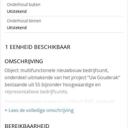
Onderhoud buiten
Uitstekend
Onderhoud binnen
Uitstekend
1 EENHEID BESCHIKBAAR
OMSCHRIJVING
Object: multifunctionele nieuwbouw bedrijfsunit,
onderdeel uitmakende van het project "Uw Gouderak"
bestaande uit 55 bijzonder hoogwaardige en
representatieve bedrijfsunits.
Vloeroppervlakte: totale circa 104 m² BVO, verdeeld
over;
+ Lees de volledige omschrijving
circa 52 m² op de begane grond BVO.
BEREIKBAARHEID