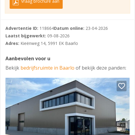
Vraag brochure aan
te Baarlo.
Bestemming:
Het pand is multifunctioneel te gebruiken en heeft de
Advertentie ID:
118664
Datum online:
23-04-2026
bestemming: “Bedrijventerrein -1” waardoor vestiging
Laatst bijgewerkt:
09-08-2026
van bedrijven en/of het uitoefenen van bedrijfsmatige
Adres:
Kieënweg 14, 5991 EK Baarlo
activiteiten welke opgenomen zijn in milieucategorie 1
t/m 3 van de lijst van bedrijfsactiviteiten (gemeente
Aanbevolen voor u
Peel en Maas) toegestaan zijn.
Bekijk
bedrijfsruimte in Baarlo
of bekijk deze panden:
Ligging:
De bedrijfsruimte is zeer goed bereikbaar en gelegen
op het volop in beweging zijnde bedrijventerrein van
Baarlo de “Kieën. Uitvalswegen (via de Napoleonsbaan)
naar de autosnelwegen A67 en A73 (beide met
aansluitingen richting Duitsland) zijn op korte afstand
gelegen (ca. 4,5 km). Op korte loopafstand is tevens
een bushalte gesitueerd.