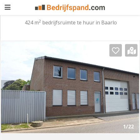
2
424 m
bedrijfsruimte te huur in Baarlo
Pand
aanbieden
Pand
zoeken
Waarom
adverteren
Premium
adverteren
Blog
Registreren
1/22
Login