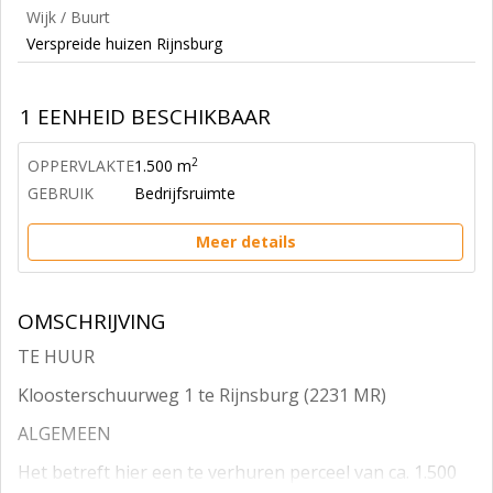
Wijk / Buurt
Verspreide huizen Rijnsburg
1 EENHEID BESCHIKBAAR
2
OPPERVLAKTE
1.500 m
GEBRUIK
Bedrijfsruimte
Meer details
OMSCHRIJVING
TE HUUR
Kloosterschuurweg 1 te Rijnsburg (2231 MR)
ALGEMEEN
Het betreft hier een te verhuren perceel van ca. 1.500