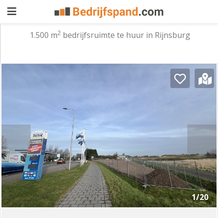
2
1.500 m
bedrijfsruimte te huur in Rijnsburg
Pand
aanbieden
Pand
zoeken
Waarom
adverteren
Premium
adverteren
Blog
Registreren
1/20
Login