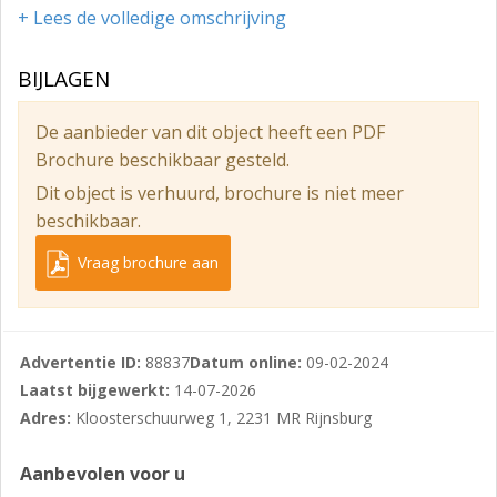
m² gelegen op de hoek Noordwijkerweg /
+ Lees de volledige omschrijving
Kloosterschuurweg te Rijnsburg. Het perceel is verhard
middels deels stelconplaten en deels menggranulaat.
BIJLAGEN
Het perceel beschikt over een bedrijfsdoeleinden
bestemming (tot en met categorie 3) en heeft de
De aanbieder van dit object heeft een PDF
beschikking over een inrit en is gelegen nabij de
Brochure beschikbaar gesteld.
Provinciale wegen N449 en N206.
Dit object is verhuurd, brochure is niet meer
BEREIKBAARHEID
beschikbaar.
Het geheel is per eigen vervoer goed bereikbaar via de
Vraag brochure aan
Provinciale wegen N449 en N206. Tevens is het geheel
goed bereikbaar middels openbaar vervoer. Op
loopafstand zijn enkele bushalten gelegen.
Advertentie ID:
88837
Datum online:
09-02-2024
LOCATIE / LIGGING
Laatst bijgewerkt:
14-07-2026
Landelijk gebied
Adres:
Kloosterschuurweg 1, 2231 MR Rijnsburg
LOCATIE / VOORZIENINGEN
Aanbevolen voor u
Restaurant