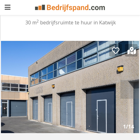
2
30 m
bedrijfsruimte te huur in Katwijk
Pand
aanbieden
Pand
zoeken
Waarom
adverteren
Premium
adverteren
Blog
Registreren
1/14
Login