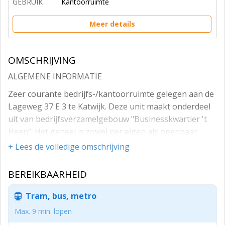
GEBRUIK
Kantoorruimte
Meer details
OMSCHRIJVING
ALGEMENE INFORMATIE
Zeer courante bedrijfs-/kantoorruimte gelegen aan de
Lageweg 37 E 3 te Katwijk. Deze unit maakt onderdeel
uit van bedrijfsverzamelgebouw "Businesskwartier 't
Heen". Het geheel is zowel per eigen als openbaar
vervoer goed bereikbaar via de rijksweg A44 en de
+ Lees de volledige omschrijving
provinciale weg N206. Diverse bushaltes liggen op
loopafstand. De unit bevindt zich op de 2e en 3e
BEREIKBAARHEID
verdieping van het complex welke u bereikt via de
hellingbaan die is gesitueerd aan de achterzijde van het
Tram, bus, metro
gebouw.
Max. 9 min. lopen
OPPERVLAKTEN