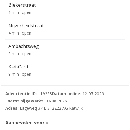
Blekerstraat
Circa 30 m² bedrijfsruimte met circa 30 m²
1 min. lopen
bovengelegen bedrijfs-/kantoorruimte.
Nijverheidstraat
KADASTRALE GEGEVENS
4 min. lopen
Gemeente Katwijk, sectie C, nummer 4041 A59.
Ambachtsweg
VOORZIENINGEN
9 min. lopen
De bedrijfsunit is voorzien van een elektrisch
bedienbare overheaddeur met geïntegreerde
Klei-Oost
loopdeur, elektra (1 fase aansluiting), water. Er is geen
9 min. lopen
toilet en pantry aanwezig. Op de verdieping bevindt
zich een casco bedrijfs-/kantoorruimte.
Advertentie ID:
119253
Datum online:
12-05-2026
PARKEREN
Laatst bijgewerkt:
07-08-2026
Vrij parkeren op het naastgelegen parkeerterrein van
Adres:
Lageweg 37 E 3, 2222 AG Katwijk
het bedrijfsverzamelgebouw.
Aanbevolen voor u
BESTEMMING