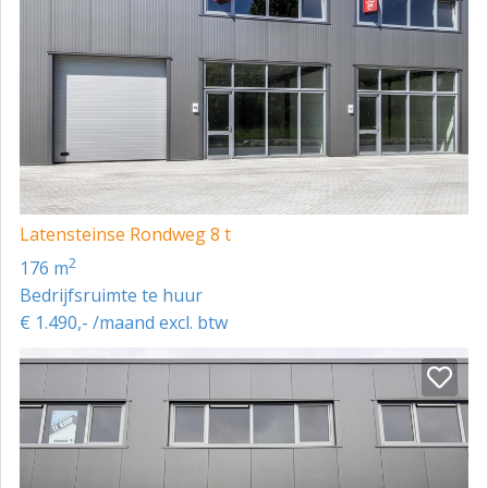
Latensteinse Rondweg 8 t
2
176 m
Bedrijfsruimte te huur
€ 1.490,- /maand excl. btw