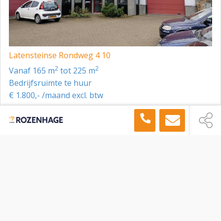
Latensteinse Rondweg 4 10
2
2
vanaf 165 m
tot 225 m
Bedrijfsruimte te huur
€ 1.800,- /maand excl. btw
Toon meer panden in de buurt →
Bedrijfsruimte
Tiel
Latensteinse Rondweg 8 r, Tiel, 4005 EH
Sitemap