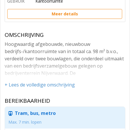
GEBRUIK
Kantoorruimte
Meer details
OMSCHRIJVING
Hoogwaardig afgebouwde, nieuwbouw
bedrijfs-/kantoorruimte van in totaal ca. 98 m² b.v.o.,
verdeeld over twee bouwlagen, die onderdeel uitmaakt
van een bedrijfsverzamelgebouw gelegen op
bedrijventerrein Nijverwaard. De
bedrijfs-/kantoorruimte bestaat uit ca. 49 m² b.v.o.
+ Lees de volledige omschrijving
bedrijfsruimte op de begane grond en ca. 49 m² b.v.o.
kantoorruimte/showroom op de 1e verdieping.
BEREIKBAARHEID
De begane grond is o.a. voorzien van een monoliet
afgewerkte betonvloer, welke is geïmpregneerd met
Tram, bus, metro
Ashford Formula, een elektrisch bedienbare
Max. 7 min. lopen
overheaddeur, ledverlichtingsarmaturen,