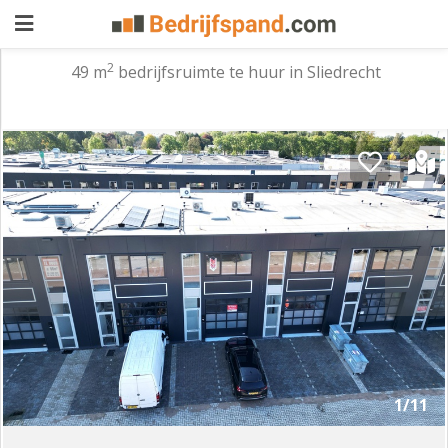
2
49 m
bedrijfsruimte te huur in Sliedrecht
Pand
aanbieden
Pand
zoeken
Waarom
adverteren
Premium
adverteren
Blog
Registreren
1/11
Login