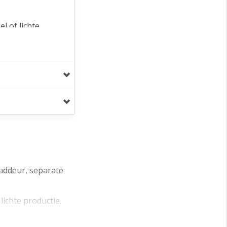
l of lichte
jfsruimte.
eaddeur, separate
lichte productie.