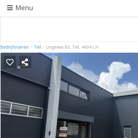
Menu
Pand
Bedrijfsruimte
Tiel
Lingewei 83, Tiel, 4004 LH
aanbieden
Pand
zoeken
Waarom
adverteren
Premium
adverteren
Blog
Registreren
Login