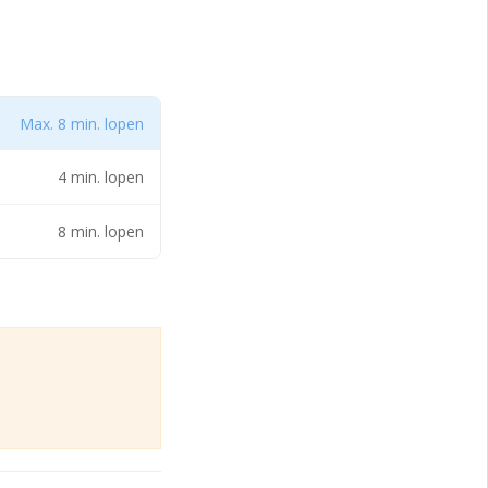
Max. 8 min. lopen
uimte.
jf t/m
4 min. lopen
8 min. lopen
och leent zich
De locatie