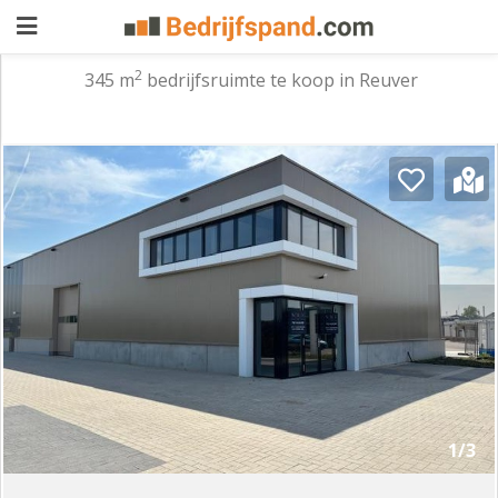
2
345 m
bedrijfsruimte te koop in Reuver
Pand
aanbieden
Pand
zoeken
Waarom
adverteren
Premium
adverteren
Blog
Registreren
1/3
Login