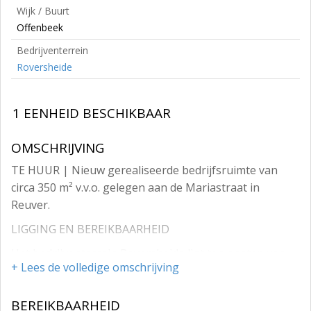
Wijk / Buurt
Offenbeek
Bedrijventerrein
Roversheide
1 EENHEID BESCHIKBAAR
OMSCHRIJVING
TE HUUR | Nieuw gerealiseerde bedrijfsruimte van
circa 350 m² v.v.o. gelegen aan de Mariastraat in
Reuver.
LIGGING EN BEREIKBAARHEID
Het bedrijventerrein Roversheide ligt ten oosten van
+ Lees de volledige omschrijving
de kern Reuver en ten zuidwesten van Offenbeek. Het
bedrijventerrein bestaat uit een blokpatroon van
BEREIKBAARHEID
loodsen en opslagterreinen langs de Parallelweg en de