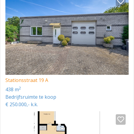
- Voorbereiding voor toilet/riolering
BESTEMMINGSPLAN
Het object valt onder het bestemmingsplan 'Bebouwde
gebieden Beesel' van de gemeente Beesel en heeft de
enkelbestemming 'Bedrijventerrein'. Binnen deze
bestemming zijn toegestaan het uitvoeren van
bedrijfsmatige activiteiten onder de categorieën 2 en
3.1 die zijn genoemd in de als bijlage 1 bij deze regels
behorende lijst van bedrijfsactiviteiten. Deze lijst is op
Stationsstraat 19 A
verzoek op te vragen bij ons kantoor.
2
438 m
Is uw interesse gewekt of wilt u meer informatie
Bedrijfsruimte te koop
ontvangen? Neem dan gerust contact met ons kantoor
€ 250.000,- k.k.
op.
De vermelde informatie is van algemene aard en is niet
meer dan een uitnodiging om in onderhandeling te