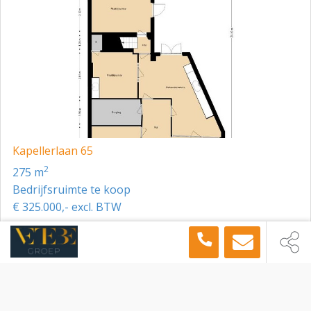
treden. De informatie is met zorg samengesteld en uit
ons inziens betrouwbare bron afkomstig. Ten aanzien
van de juistheid ervan kunnen wij echter geen
aansprakelijkheid aanvaarden. Eventueel bijgevoegde
tekeningen zijn ter indicatie en kunnen afwijken van de
werkelijke situatie. Voorts behouden wij het recht voor
dat onze opdrachtgever zijn goedkeuring dient te
verlenen aan een mogelijke transactie met de
ontvanger van deze informatie.
Kapellerlaan 65
2
275 m
Bedrijfsruimte te koop
€ 325.000,- excl. BTW
Toon meer panden in de buurt →
Bedrijfsruimte
Reuver
Mariastraat 59, Reuver, 5953 NK